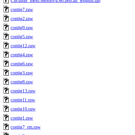
Cucumis_melo.Melonv4.60.pep.all_lengths.tab
contig7.raw
contig2.raw
contig9.raw
contig5.raw
contig12.raw
contig4.raw
contig6.raw
contig3.raw
contig8.raw
contig13.raw
contig11.raw
contig10.raw
contig1.raw
contig7_rm.raw