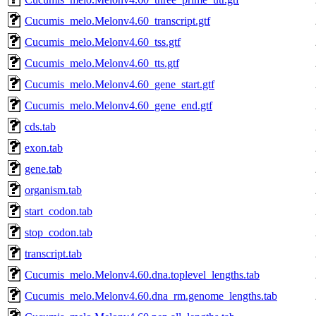
Cucumis_melo.Melonv4.60_transcript.gtf
Cucumis_melo.Melonv4.60_tss.gtf
Cucumis_melo.Melonv4.60_tts.gtf
Cucumis_melo.Melonv4.60_gene_start.gtf
Cucumis_melo.Melonv4.60_gene_end.gtf
cds.tab
exon.tab
gene.tab
organism.tab
start_codon.tab
stop_codon.tab
transcript.tab
Cucumis_melo.Melonv4.60.dna.toplevel_lengths.tab
Cucumis_melo.Melonv4.60.dna_rm.genome_lengths.tab