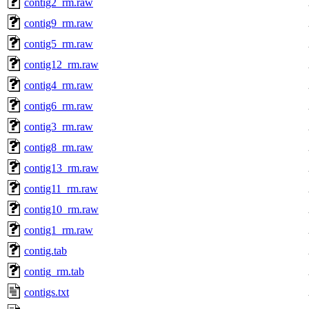
contig2_rm.raw
contig9_rm.raw
contig5_rm.raw
contig12_rm.raw
contig4_rm.raw
contig6_rm.raw
contig3_rm.raw
contig8_rm.raw
contig13_rm.raw
contig11_rm.raw
contig10_rm.raw
contig1_rm.raw
contig.tab
contig_rm.tab
contigs.txt