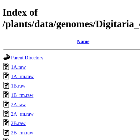
Index of
/plants/data/genomes/Digitari
Name
Parent Directory
1A.raw
1A_rm.raw
1B.raw
1B_rm.raw
2A.raw
2A_rm.raw
2B.raw
2B_rm.raw