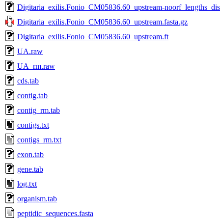
Digitaria_exilis.Fonio_CM05836.60_upstream-noorf_lengths_dist
Digitaria_exilis.Fonio_CM05836.60_upstream.fasta.gz
Digitaria_exilis.Fonio_CM05836.60_upstream.ft
UA.raw
UA_rm.raw
cds.tab
contig.tab
contig_rm.tab
contigs.txt
contigs_rm.txt
exon.tab
gene.tab
log.txt
organism.tab
peptidic_sequences.fasta