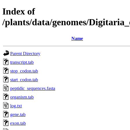
Index of
/plants/data/genomes/Digitari
Name
Parent Directory
transcript.tab
stop_codon.tab
start_codon.tab
peptidic_sequences.fasta
organism.tab
log.txt
gene.tab
exon.tab