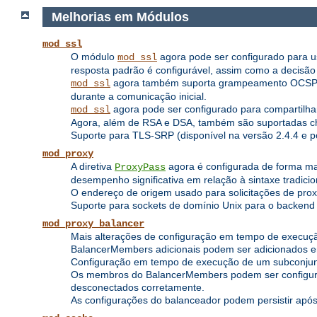
Melhorias em Módulos
mod_ssl
O módulo
agora pode ser configurado para usa
mod_ssl
resposta padrão é configurável, assim como a decisão d
agora também suporta grampeamento OCSP, on
mod_ssl
durante a comunicação inicial.
agora pode ser configurado para compartilh
mod_ssl
Agora, além de RSA e DSA, também são suportadas c
Suporte para TLS-SRP (disponível na versão 2.4.4 e po
mod_proxy
A diretiva
agora é configurada de forma ma
ProxyPass
desempenho significativa em relação à sintaxe tradic
O endereço de origem usado para solicitações de prox
Suporte para sockets de domínio Unix para o backend (
mod_proxy_balancer
Mais alterações de configuração em tempo de execuç
BalancerMembers adicionais podem ser adicionados 
Configuração em tempo de execução de um subconjun
Os membros do BalancerMembers podem ser configurad
desconectados corretamente.
As configurações do balanceador podem persistir após 