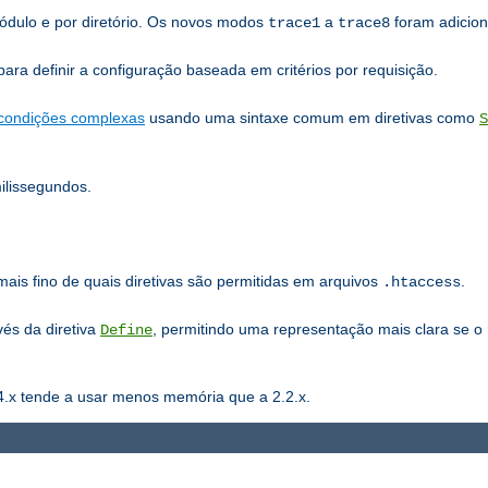
ódulo e por diretório. Os novos modos
a
foram adicion
trace1
trace8
ra definir a configuração baseada em critérios por requisição.
condições complexas
usando uma sintaxe comum em diretivas como
S
lissegundos.
mais fino de quais diretivas são permitidas em arquivos
.
.htaccess
vés da diretiva
, permitindo uma representação mais clara se o
Define
4.x tende a usar menos memória que a 2.2.x.