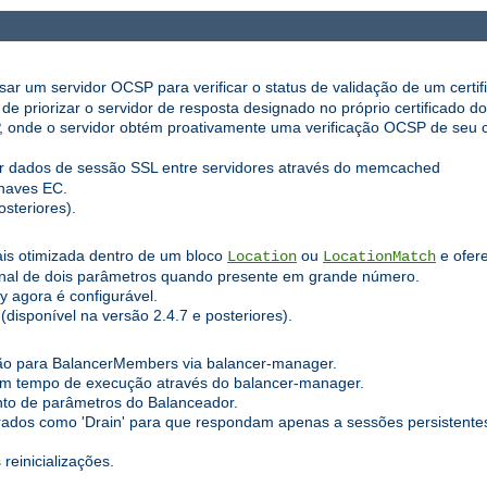
r um servidor OCSP para verificar o status de validação de um certifi
e priorizar o servidor de resposta designado no próprio certificado do 
de o servidor obtém proativamente uma verificação OCSP de seu cert
ar dados de sessão SSL entre servidores através do memcached
haves EC.
steriores).
is otimizada dentro de um bloco
ou
e ofer
Location
LocationMatch
ional de dois parâmetros quando presente em grande número.
y agora é configurável.
disponível na versão 2.4.7 e posteriores).
ão para BalancerMembers via balancer-manager.
em tempo de execução através do balancer-manager.
to de parâmetros do Balanceador.
os como 'Drain' para que respondam apenas a sessões persistentes 
reinicializações.