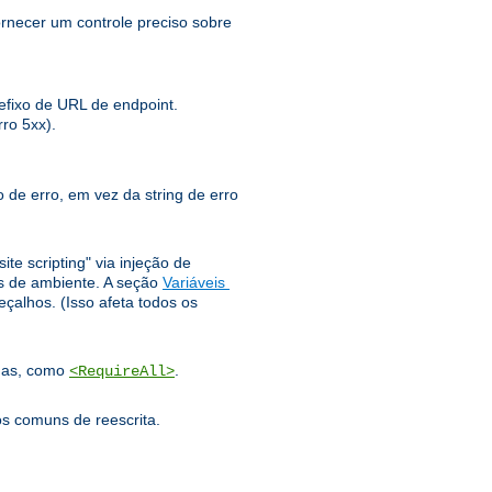
rnecer um controle preciso sobre
fixo de URL de endpoint.
ro 5xx).
 de erro, em vez da string de erro
te scripting" via injeção de
 ​​de ambiente. A seção
Variáveis ​​
alhos. (Isso afeta todos os
adas, como
.
<RequireAll>
os comuns de reescrita.