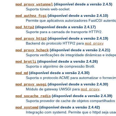
(disponível desde a versão 2.4.5)
mod_proxy_wstunnel
Suporta túneis web-socket.
(disponível desde a versão 2.4.10)
mod_authnz_fcgi
Permite que aplicativos autorizadores FastCGI autenti
(disponível desde a versão 2.4.17)
mod_http2
Suporte para a camada de transporte HTTP/2.
(disponível desde a versão 2.4.19)
mod_proxy_http2
Backend do protocolo HTTP/2 para
mod_proxy
(disponível desde a versão 2.4.21)
mod_proxy_hcheck
Suporta verificações de integridade dinâmicas e inde
(disponível desde a versão 2.4.26)
mod_brotli
Suporta o algoritmo de compressão Brotli.
(disponível desde a versão 2.4.30)
mod_md
Suporta o protocolo ACME para automatizar o fornecime
(disponível desde a versão 2.4.30)
mod_proxy_uwsgi
Módulo de gateway UWSGI para
.
mod_proxy
(disponível desde a versão 2.4.39)
mod_socache_redis
Suporta provedor de cache de objetos compartilhado
(disponível desde a versão 2.4.42)
mod_systemd
Integração com systemd. Permite que o httpd seja u