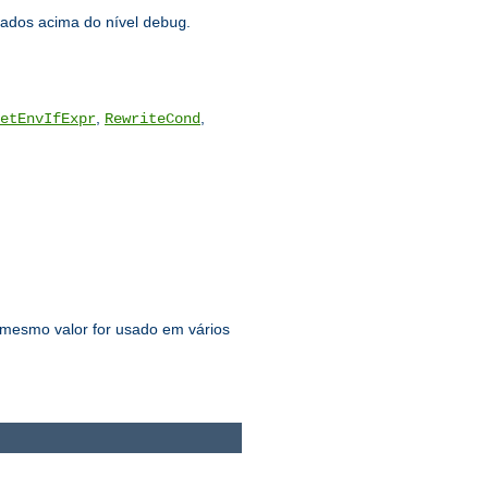
ados acima do nível
.
debug
,
,
etEnvIfExpr
RewriteCond
 mesmo valor for usado em vários