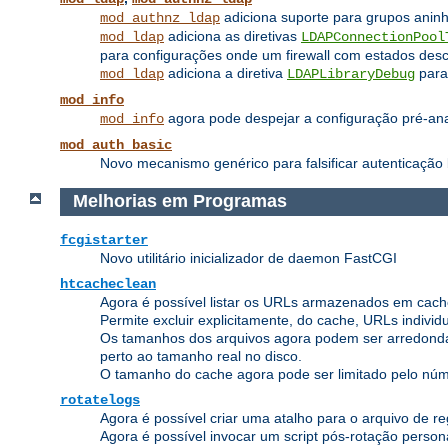
adiciona suporte para grupos anin
mod_authnz_ldap
adiciona as diretivas
mod_ldap
LDAPConnectionPool
para configurações onde um firewall com estados des
adiciona a diretiva
para 
mod_ldap
LDAPLibraryDebug
mod_info
agora pode despejar a configuração pré-anali
mod_info
mod_auth_basic
Novo mecanismo genérico para falsificar autenticação 
Melhorias em Programas
fcgistarter
Novo utilitário inicializador de daemon FastCGI
htcacheclean
Agora é possível listar os URLs armazenados em cach
Permite excluir explicitamente, do cache, URLs indivi
Os tamanhos dos arquivos agora podem ser arredonda
perto ao tamanho real no disco.
O tamanho do cache agora pode ser limitado pelo núme
rotatelogs
Agora é possível criar uma atalho para o arquivo de reg
Agora é possível invocar um script pós-rotação person