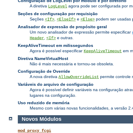
Configuração de LogLevel por módulo e por diretório
A diretiva
agora pode ser configurada por m
LogLevel
Seções de configuração por requisição
Seções
,
e
podem ser usadas pa
<If>
<ElseIf>
<Else>
Analisador de expressão de propósito geral
Um novo analisador de expressão permite especificar
,
e outras.
Header
<If>
KeepAliveTimeout em milissegundos
Agora é possível especificar
em mi
KeepAliveTimeout
Diretiva NameVirtualHost
Não é mais necessária e tornou-se obsoleta.
Configuração de Override
A nova diretiva
permite controle 
AllowOverrideList
Variáveis do arquivo de configuração
Agora é possível definir variáveis na configuração atra
lugares na configuração.
Uso reduzido de memória
Mesmo com várias novas funcionalidades, a versão 2.
Novos Módulos
mod_proxy_fcgi