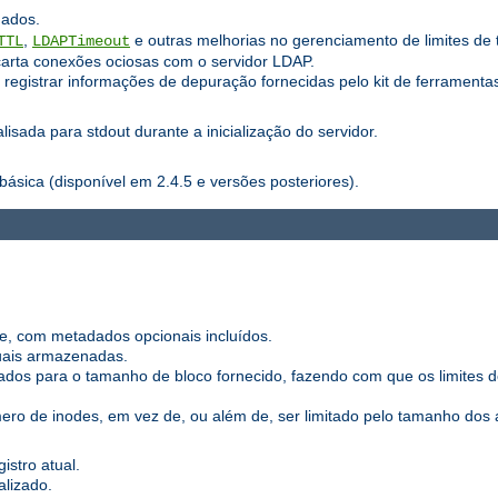
hados.
,
e outras melhorias no gerenciamento de limites de 
TTL
LDAPTimeout
carta conexões ociosas com o servidor LDAP.
registrar informações de depuração fornecidas pelo kit de ferramentas
sada para stdout durante a inicialização do servidor.
básica (disponível em 2.4.5 e versões posteriores).
e, com metadados opcionais incluídos.
duais armazenadas.
dos para o tamanho de bloco fornecido, fazendo com que os limites
ro de inodes, em vez de, ou além de, ser limitado pelo tamanho dos a
istro atual.
alizado.