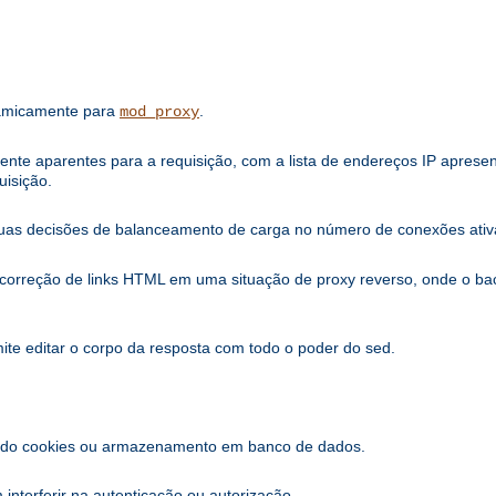
namicamente para
.
mod_proxy
iente aparentes para a requisição, com a lista de endereços IP apres
uisição.
uas decisões de balanceamento de carga no número de conexões ativa
a correção de links HTML em uma situação de proxy reverso, onde o 
mite editar o corpo da resposta com todo o poder do sed.
sando cookies ou armazenamento em banco de dados.
nterferir na autenticação ou autorização.