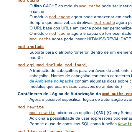
mod_cache
O filtro CACHE do módulo
pode ser inserid
mod_cache
o cache.
O módulo
agora pode armazenar em cache
mod_cache
Sempre que possível, as diretivas
agora pod
mod_cache
O URL base dos URLs em cache pode ser personalizad
O módulo
agora é capaz de fornecer dados
mod_cache
agora pode inserir HIT/MISS/REVALIDATE
mod_cache
mod_include
Suporte para o atributo 'onerror' dentro de um elemen
padrão.
,
,
, ...
mod_cgi
mod_include
mod_isapi
A tradução de cabeçalhos para variáveis ​​de ambiente é
cabeçalho. Nomes de cabeçalho contendo caracteres inv
de Ambiente no Apache
contém algumas dicas sobre co
módulos que usam essas variáveis ​​de ambiente.)
Contêineres de Lógica de Autorização do
mod_authz_co
Agora é possível especificar lógica de autorização av
mod_rewrite
adiciona as opções
(Query String
mod_rewrite
[QSD]
Adiciona a possibilidade de usar expressões boolea
Permite o uso de consultas SQL como funções
Rewrit
,
mod_ldap
mod_authnz_ldap