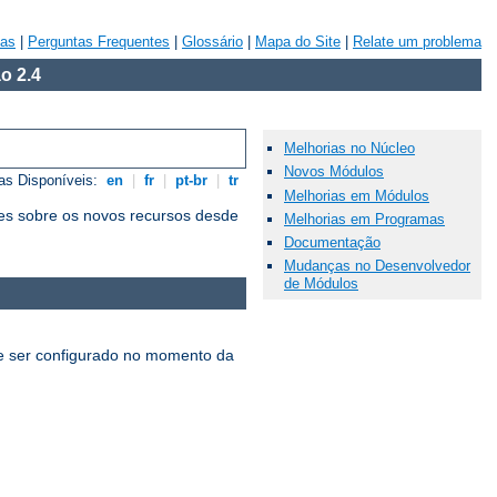
vas
|
Perguntas Frequentes
|
Glossário
|
Mapa do Site
|
Relate um problema
o 2.4
Melhorias no Núcleo
Novos Módulos
as Disponíveis:
en
|
fr
|
pt-br
|
tr
Melhorias em Módulos
es sobre os novos recursos desde
Melhorias em Programas
Documentação
Mudanças no Desenvolvedor
de Módulos
 ser configurado no momento da