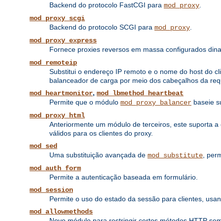
Backend do protocolo FastCGI para
.
mod_proxy
mod_proxy_scgi
Backend do protocolo SCGI para
.
mod_proxy
mod_proxy_express
Fornece proxies reversos em massa configurados di
mod_remoteip
Substitui o endereço IP remoto e o nome do host do cl
balanceador de carga por meio dos cabeçalhos da req
,
mod_heartmonitor
mod_lbmethod_heartbeat
Permite que o módulo
baseie s
mod_proxy_balancer
mod_proxy_html
Anteriormente um módulo de terceiros, este suporta 
válidos para os clientes do proxy.
mod_sed
Uma substituição avançada de
, per
mod_substitute
mod_auth_form
Permite a autenticação baseada em formulário.
mod_session
Permite o uso do estado da sessão para clientes, u
mod_allowmethods
Novo módulo para restringir certos métodos HTTP sem i