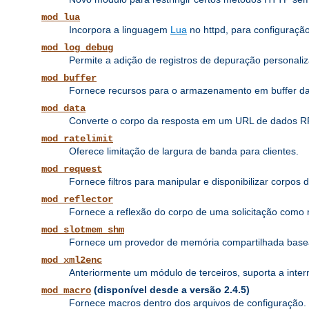
mod_lua
Incorpora a linguagem
Lua
no httpd, para configuraçã
mod_log_debug
Permite a adição de registros de depuração personaliz
mod_buffer
Fornece recursos para o armazenamento em buffer das p
mod_data
Converte o corpo da resposta em um URL de dados 
mod_ratelimit
Oferece limitação de largura de banda para clientes.
mod_request
Fornece filtros para manipular e disponibilizar corpos 
mod_reflector
Fornece a reflexão do corpo de uma solicitação como re
mod_slotmem_shm
Fornece um provedor de memória compartilhada base
mod_xml2enc
Anteriormente um módulo de terceiros, suporta a inte
(disponível desde a versão 2.4.5)
mod_macro
Fornece macros dentro dos arquivos de configuração.