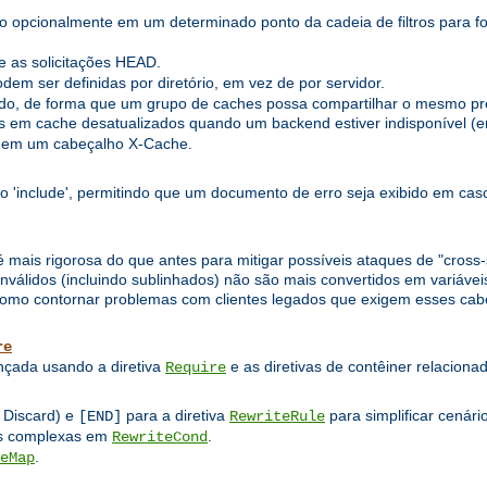
o opcionalmente em um determinado ponto da cadeia de filtros para fo
 as solicitações HEAD.
em ser definidas por diretório, em vez de por servidor.
o, de forma que um grupo de caches possa compartilhar o mesmo pre
 em cache desatualizados quando um backend estiver indisponível (er
 em um cabeçalho X-Cache.
to 'include', permitindo que um documento de erro seja exibido em caso
 mais rigorosa do que antes para mitigar possíveis ataques de "cross-si
álidos (incluindo sublinhados) não são mais convertidos em variáveis
mo contornar problemas com clientes legados que exigem esses cabeç
re
ançada usando a diretiva
e as diretivas de contêiner relacion
Require
 Discard) e
para a diretiva
para simplificar cenári
[END]
RewriteRule
nas complexas em
.
RewriteCond
.
eMap