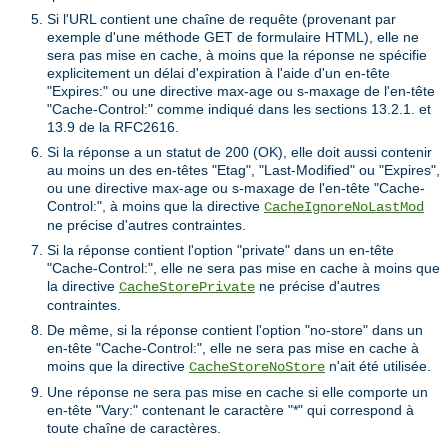
Si l'URL contient une chaîne de requête (provenant par
exemple d'une méthode GET de formulaire HTML), elle ne
sera pas mise en cache, à moins que la réponse ne spécifie
explicitement un délai d'expiration à l'aide d'un en-tête
"Expires:" ou une directive max-age ou s-maxage de l'en-tête
"Cache-Control:" comme indiqué dans les sections 13.2.1. et
13.9 de la RFC2616.
Si la réponse a un statut de 200 (OK), elle doit aussi contenir
au moins un des en-têtes "Etag", "Last-Modified" ou "Expires",
ou une directive max-age ou s-maxage de l'en-tête "Cache-
Control:", à moins que la directive
CacheIgnoreNoLastMod
ne précise d'autres contraintes.
Si la réponse contient l'option "private" dans un en-tête
"Cache-Control:", elle ne sera pas mise en cache à moins que
la directive
ne précise d'autres
CacheStorePrivate
contraintes.
De même, si la réponse contient l'option "no-store" dans un
en-tête "Cache-Control:", elle ne sera pas mise en cache à
moins que la directive
n'ait été utilisée.
CacheStoreNoStore
Une réponse ne sera pas mise en cache si elle comporte un
en-tête "Vary:" contenant le caractère "*" qui correspond à
toute chaîne de caractères.