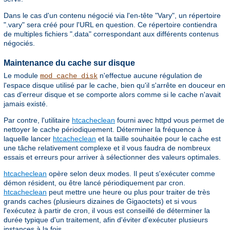
Dans le cas d'un contenu négocié via l'en-tête "Vary", un répertoire
".vary" sera créé pour l'URL en question. Ce répertoire contiendra
de multiples fichiers ".data" correspondant aux différents contenus
négociés.
Maintenance du cache sur disque
Le module
n'effectue aucune régulation de
mod_cache_disk
l'espace disque utilisé par le cache, bien qu'il s'arrête en douceur en
cas d'erreur disque et se comporte alors comme si le cache n'avait
jamais existé.
Par contre, l'utilitaire
htcacheclean
fourni avec httpd vous permet de
nettoyer le cache périodiquement. Déterminer la fréquence à
laquelle lancer
htcacheclean
et la taille souhaitée pour le cache est
une tâche relativement complexe et il vous faudra de nombreux
essais et erreurs pour arriver à sélectionner des valeurs optimales.
htcacheclean
opère selon deux modes. Il peut s'exécuter comme
démon résident, ou être lancé périodiquement par cron.
htcacheclean
peut mettre une heure ou plus pour traiter de très
grands caches (plusieurs dizaines de Gigaoctets) et si vous
l'exécutez à partir de cron, il vous est conseillé de déterminer la
durée typique d'un traitement, afin d'éviter d'exécuter plusieurs
instances à la fois.