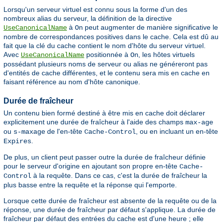
Lorsqu'un serveur virtuel est connu sous la forme d'un des
nombreux alias du serveur, la définition de la directive
à
peut augmenter de manière significative le
UseCanonicalName
On
nombre de correspondances positives dans le cache. Cela est dû au
fait que la clé du cache contient le nom d'hôte du serveur virtuel.
Avec
positionnée à
, les hôtes virtuels
UseCanonicalName
On
possédant plusieurs noms de serveur ou alias ne généreront pas
d'entités de cache différentes, et le contenu sera mis en cache en
faisant référence au nom d'hôte canonique.
Durée de fraîcheur
Un contenu bien formé destiné à être mis en cache doit déclarer
explicitement une durée de fraîcheur à l'aide des champs
max-age
ou
de l'en-tête
, ou en incluant un en-tête
s-maxage
Cache-Control
.
Expires
De plus, un client peut passer outre la durée de fraîcheur définie
pour le serveur d'origine en ajoutant son propre en-tête
Cache-
à la requête. Dans ce cas, c'est la durée de fraîcheur la
Control
plus basse entre la requête et la réponse qui l'emporte.
Lorsque cette durée de fraîcheur est absente de la requête ou de la
réponse, une durée de fraîcheur par défaut s'applique. La durée de
fraîcheur par défaut des entrées du cache est d'une heure ; elle