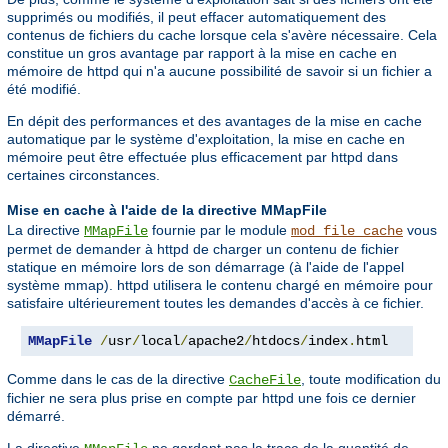
supprimés ou modifiés, il peut effacer automatiquement des
contenus de fichiers du cache lorsque cela s'avère nécessaire. Cela
constitue un gros avantage par rapport à la mise en cache en
mémoire de httpd qui n'a aucune possibilité de savoir si un fichier a
été modifié.
En dépit des performances et des avantages de la mise en cache
automatique par le système d'exploitation, la mise en cache en
mémoire peut être effectuée plus efficacement par httpd dans
certaines circonstances.
Mise en cache à l'aide de la directive MMapFile
La directive
fournie par le module
vous
MMapFile
mod_file_cache
permet de demander à httpd de charger un contenu de fichier
statique en mémoire lors de son démarrage (à l'aide de l'appel
système mmap). httpd utilisera le contenu chargé en mémoire pour
satisfaire ultérieurement toutes les demandes d'accès à ce fichier.
MMapFile
/
usr
/
local
/
apache2
/
htdocs
/
index
.
html
Comme dans le cas de la directive
, toute modification du
CacheFile
fichier ne sera plus prise en compte par httpd une fois ce dernier
démarré.
La directive
ne gardant pas la trace de la quantité de