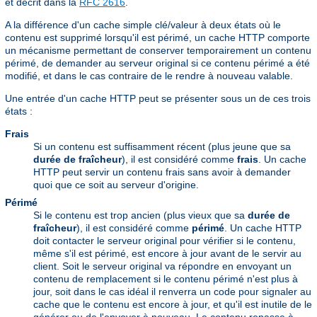
et décrit dans la
RFC 2616
.
A la différence d'un cache simple clé/valeur à deux états où le
contenu est supprimé lorsqu'il est périmé, un cache HTTP comporte
un mécanisme permettant de conserver temporairement un contenu
périmé, de demander au serveur original si ce contenu périmé a été
modifié, et dans le cas contraire de le rendre à nouveau valable.
Une entrée d'un cache HTTP peut se présenter sous un de ces trois
états :
Frais
Si un contenu est suffisamment récent (plus jeune que sa
durée de fraîcheur
), il est considéré comme
frais
. Un cache
HTTP peut servir un contenu frais sans avoir à demander
quoi que ce soit au serveur d'origine.
Périmé
Si le contenu est trop ancien (plus vieux que sa
durée de
fraîcheur
), il est considéré comme
périmé
. Un cache HTTP
doit contacter le serveur original pour vérifier si le contenu,
même s'il est périmé, est encore à jour avant de le servir au
client. Soit le serveur original va répondre en envoyant un
contenu de remplacement si le contenu périmé n'est plus à
jour, soit dans le cas idéal il renverra un code pour signaler au
cache que le contenu est encore à jour, et qu'il est inutile de le