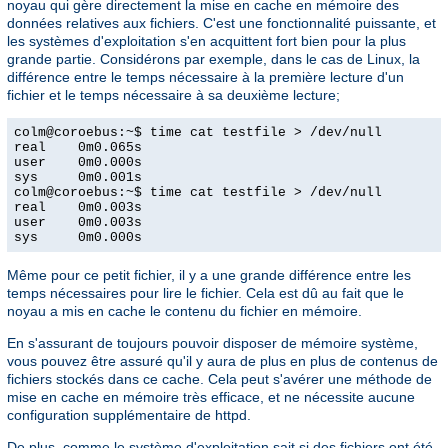
noyau qui gère directement la mise en cache en mémoire des
données relatives aux fichiers. C'est une fonctionnalité puissante, et
les systèmes d'exploitation s'en acquittent fort bien pour la plus
grande partie. Considérons par exemple, dans le cas de Linux, la
différence entre le temps nécessaire à la première lecture d'un
fichier et le temps nécessaire à sa deuxième lecture;
colm@coroebus:~$ time cat testfile > /dev/null

real    0m0.065s

user    0m0.000s

sys     0m0.001s

colm@coroebus:~$ time cat testfile > /dev/null

real    0m0.003s

user    0m0.003s

sys     0m0.000s
Même pour ce petit fichier, il y a une grande différence entre les
temps nécessaires pour lire le fichier. Cela est dû au fait que le
noyau a mis en cache le contenu du fichier en mémoire.
En s'assurant de toujours pouvoir disposer de mémoire système,
vous pouvez être assuré qu'il y aura de plus en plus de contenus de
fichiers stockés dans ce cache. Cela peut s'avérer une méthode de
mise en cache en mémoire très efficace, et ne nécessite aucune
configuration supplémentaire de httpd.
De plus, comme le système d'exploitation sait si des fichiers ont été