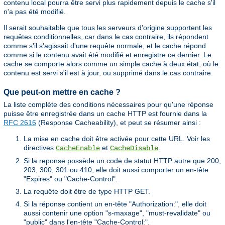
contenu local pourra être servi plus rapidement depuis le cache s'il
n'a pas été modifié.
Il serait souhaitable que tous les serveurs d'origine supportent les
requêtes conditionnelles, car dans le cas contraire, ils répondent
comme s'il s'agissait d'une requête normale, et le cache répond
comme si le contenu avait été modifié et enregistre ce dernier. Le
cache se comporte alors comme un simple cache à deux état, où le
contenu est servi s'il est à jour, ou supprimé dans le cas contraire.
Que peut-on mettre en cache ?
La liste complète des conditions nécessaires pour qu'une réponse
puisse être enregistrée dans un cache HTTP est fournie dans la
RFC 2616
(Response Cacheability), et peut se résumer ainsi :
La mise en cache doit être activée pour cette URL. Voir les
directives
et
.
CacheEnable
CacheDisable
Si la reponse possède un code de statut HTTP autre que 200,
203, 300, 301 ou 410, elle doit aussi comporter un en-tête
"Expires" ou "Cache-Control".
La requête doit être de type HTTP GET.
Si la réponse contient un en-tête "Authorization:", elle doit
aussi contenir une option "s-maxage", "must-revalidate" ou
"public" dans l'en-tête "Cache-Control:".