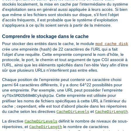
stockés localement, la mise en cache par l'intermédiaire du système
d'exploitation sera en général aussi appliquée à leurs accès. Si bien
que même si les fichiers sont stockés sur disque, s'il font l'objet
d'accès fréquents, il est probable que le système d'exploitation
s'appliquera à ce qu'ils soient servis à partir de la mémoire.
Comprendre le stockage dans le cache
Pour stocker des entités dans le cache, le module
mod_cache_disk
crée une empreinte (hash) de 22 caractères de l'URL qui a fait
l'objet d'une requête. Cette empreinte comprend le nom d'hôte, le
protocole, le port, le chemin et tout argument de type CGI associé à
l'URL, ainsi que les éléments spécifiés dans l'en-tête Vary afin d'être
sûr que plusieurs URLs n'interfèrent pas entre elles.
Chaque position de l'empreinte peut contenir un caractère choisi
parmi 64 caractères différents, il y a donc 64^22 possibilités pour
une empreinte. Par exemple, une URL peut posséder l'empreinte
. Cette empreinte est utilisée pour
xyTGxSMO2b68mBCykqkp1w
préfixer les noms de fichiers spécifiques à cette URL à l'intérieur du
cache ; cependant, elle est tout d'abord placée dans les répertoires
du cache selon les directives
et
.
CacheDirLevels
CacheDirLength
La directive
définit le nombre de niveaux de sous-
CacheDirLevels
répertoires, et
le nombre de caractères
CacheDirLength