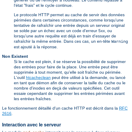
générer ou de l'envoyer à nouveau. Le contenu repasse à
l'état "frais" et le cycle continue.
Le protocole HTTP permet au cache de servir des données
périmées dans certaines circonstances, comme lorsqu'une
tentative de rafraîchir une entrée depuis un serveur original
se solde par un échec avec un code d'erreur 5xx, ou
lorsqu'une autre requête est déjà en train d'essayer de
rafraîchir la même entrée. Dans ces cas, un en-tête
Warning
est ajouté à la réponse.
Non Existent
Si le cache est plein, il se réserve la possibilité de supprimer
des entrées pour faire de la place. Une entrée peut être
supprimée à tout moment, qu'elle soit fraîche ou périmée.
L'outil
htcacheclean
peut être utilisé à la demande, ou lancé
en tant que démon afin de conserver la taille du cache ou le
nombre d'inodes en deçà de valeurs spécifiées. Cet outil
essaie cependant de supprimer les entrées périmées avant
les entrées fraîches.
Le fonctionnement détaillé d'un cache HTTP est décrit dans la
RFC
2616
.
Interaction avec le serveur