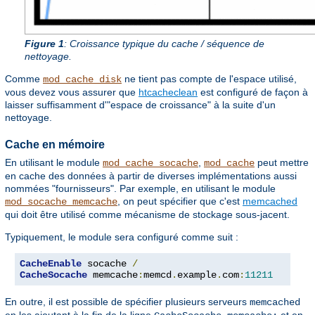
Figure 1
: Croissance typique du cache / séquence de
nettoyage.
Comme
ne tient pas compte de l'espace utilisé,
mod_cache_disk
vous devez vous assurer que
htcacheclean
est configuré de façon à
laisser suffisamment d'"espace de croissance" à la suite d'un
nettoyage.
Cache en mémoire
En utilisant le module
,
peut mettre
mod_cache_socache
mod_cache
en cache des données à partir de diverses implémentations aussi
nommées "fournisseurs". Par exemple, en utilisant le module
, on peut spécifier que c'est
memcached
mod_socache_memcache
qui doit être utilisé comme mécanisme de stockage sous-jacent.
Typiquement, le module sera configuré comme suit :
CacheEnable
 socache 
/
CacheSocache
 memcache
:
memcd
.
example
.
com
:
11211
En outre, il est possible de spécifier plusieurs serveurs
memcached
en les ajoutant à la fin de la ligne
et en