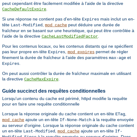
peut cependant être facilement modifiée à l'aide de la directive
.
CacheDefaultExpire
Si une réponse ne contient pas d'en-tête
mais inclut un en-
Expires
tête
,
peut déduire une durée de
Last-Modified
mod_cache
fraîcheur en se basant sur une heuristique, qui peut être contrôlée à
l'aide de la directive
.
CacheLastModifiedFactor
Pour les contenus locaux, ou les contenus distants qui ne spécifient
pas leur propre en-tête
,
permet de régler
Expires
mod_expires
finement la durée de fraîcheur à l'aide des paramètres
et
max-age
.
Expires
On peut aussi contrôler la durée de fraîcheur maximale en utilisant
la directive
.
CacheMaxExpire
Guide succinct des requêtes conditionnelles
Lorsqu'un contenu du cache est périmé, httpd modifie la requête
pour en faire une requête conditionnelle
Lorsque la réponse originale du cache contient un en-tête
,
ETag
ajoute un en-tête
à la requête envoyée
mod_cache
If-None-Match
au serveur d'origine. Lorsque la réponse originale du cache contient
un en-tête
,
ajoute un en-tête
Last-Modified
mod_cache
If-
à la requête envoyée au serveur d'origine. Dans