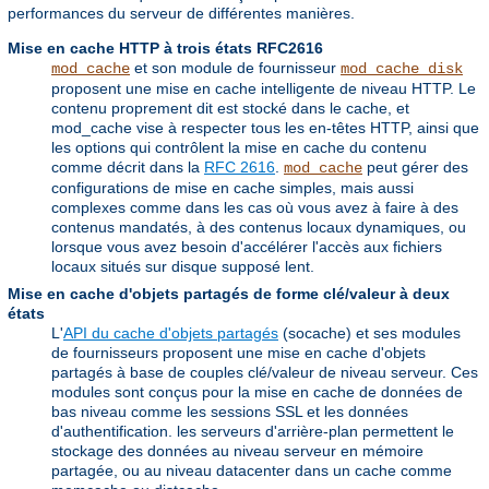
performances du serveur de différentes manières.
Mise en cache HTTP à trois états RFC2616
et son module de fournisseur
mod_cache
mod_cache_disk
proposent une mise en cache intelligente de niveau HTTP. Le
contenu proprement dit est stocké dans le cache, et
mod_cache vise à respecter tous les en-têtes HTTP, ainsi que
les options qui contrôlent la mise en cache du contenu
comme décrit dans la
RFC 2616
.
peut gérer des
mod_cache
configurations de mise en cache simples, mais aussi
complexes comme dans les cas où vous avez à faire à des
contenus mandatés, à des contenus locaux dynamiques, ou
lorsque vous avez besoin d'accélérer l'accès aux fichiers
locaux situés sur disque supposé lent.
Mise en cache d'objets partagés de forme clé/valeur à deux
états
L'
API du cache d'objets partagés
(socache) et ses modules
de fournisseurs proposent une mise en cache d'objets
partagés à base de couples clé/valeur de niveau serveur. Ces
modules sont conçus pour la mise en cache de données de
bas niveau comme les sessions SSL et les données
d'authentification. les serveurs d'arrière-plan permettent le
stockage des données au niveau serveur en mémoire
partagée, ou au niveau datacenter dans un cache comme