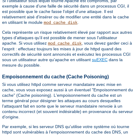
Si l'utilisateur sous lequel tourne Apache est compromis, par
exemple à cause d'une faille de sécurité dans un processus CGI, il
est possible que le cache fasse l'objet d'une attaque. Il est
relativement aisé d'insérer ou de modifier une entité dans le cache
en utilisant le module
.
mod_cache_disk
Cela représente un risque relativement élevé par rapport aux autres
types d'attaques qu'il est possible de mener sous l'utilisateur
apache. Si vous utilisez
, vous devez garder ceci à
mod_cache_disk
l'esprit : effectuez toujours les mises à jour de httpd quand des
correctifs de sécurité sont annoncés et exécutez les processus CGI
sous un utilisateur autre qu'apache en utilisant
suEXEC
dans la
mesure du possible.
Empoisonnement du cache (Cache Poisoning)
Si vous utilisez httpd comme serveur mandataire avec mise en
cache, vous vous exposez aussi à un éventuel "Empoisonnement du
cache" (Cache poisoning). L'empoisonnement du cache est un
terme général pour désigner les attaques au cours desquelles
l'attaquant fait en sorte que le serveur mandataire renvoie à un
contenu incorrect (et souvent indésirable) en provenance du serveur
d'origine.
Par exemple, si les serveur DNS qu'utilise votre système où tourne
httpd sont vulnérables à l'empoisonnement du cache des DNS, un