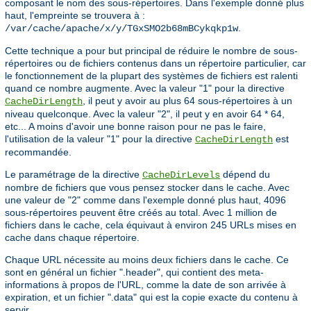
composant le nom des sous-répertoires. Dans l'exemple donné plus
haut, l'empreinte se trouvera à :
.
/var/cache/apache/x/y/TGxSMO2b68mBCykqkp1w
Cette technique a pour but principal de réduire le nombre de sous-
répertoires ou de fichiers contenus dans un répertoire particulier, car
le fonctionnement de la plupart des systèmes de fichiers est ralenti
quand ce nombre augmente. Avec la valeur "1" pour la directive
, il peut y avoir au plus 64 sous-répertoires à un
CacheDirLength
niveau quelconque. Avec la valeur "2", il peut y en avoir 64 * 64,
etc... A moins d'avoir une bonne raison pour ne pas le faire,
l'utilisation de la valeur "1" pour la directive
est
CacheDirLength
recommandée.
Le paramétrage de la directive
dépend du
CacheDirLevels
nombre de fichiers que vous pensez stocker dans le cache. Avec
une valeur de "2" comme dans l'exemple donné plus haut, 4096
sous-répertoires peuvent être créés au total. Avec 1 million de
fichiers dans le cache, cela équivaut à environ 245 URLs mises en
cache dans chaque répertoire.
Chaque URL nécessite au moins deux fichiers dans le cache. Ce
sont en général un fichier ".header", qui contient des meta-
informations à propos de l'URL, comme la date de son arrivée à
expiration, et un fichier ".data" qui est la copie exacte du contenu à
servir.