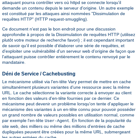
attaquant pourra contrôler vers où httpd se connecte lorsqu'il
demande un contenu depuis le serveur d'origine. Un autre exemple
est constitué par les attaques ainsi nommées "Dissimulation de
requêtes HTTP" (HTTP request-smuggling).
Ce document n'est pas le bon endroit pour une discussion
approfondie à propos de la Dissimulation de requêtes HTTP (utilisez
plutôt votre moteur de recherche favori) ; il est cependant important
de savoir qu'il est possible d'élaborer une série de requêtes, et
d'exploiter une vulnérabilité d'un serveur web d'origine de façon que
l'attaquant puisse contrôler entièrement le contenu renvoyé par le
mandataire.
Déni de Service / Cachebusting
Le mécanisme utilisé via l'en-tête Vary permet de mettre en cache
simultanément plusieurs variantes d'une ressource avec la même
URL. Le cache sélectionne la variante correcte à envoyer au client
en fonction des valeurs d'en-tête fournies par ce dernier. Ce
mécanisme peut devenir un problème lorsqu'on tente d'appliquer le
mécanisme des variantes à un en-tête connu pour pouvoir posséder
un grand nombre de valeurs possibles en utilisation normal, comme
par exemple l'en-tête
. En fonction de la popularité du
User-Agent
site web, des milliers ou même des millions d'entrées de cache
dupliquées peuvent être créées pour la même URL, submergeant
les autres entrées du cache.