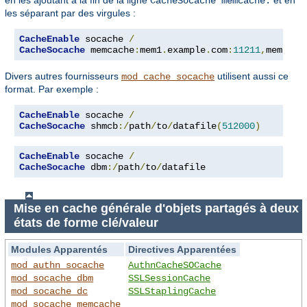
CacheSocache memcache:
les séparant par des virgules :
CacheEnable
 socache 
/
CacheSocache
 memcache
:
mem1
.
example
.
com
:
11211
,
mem2
.
ex
Divers autres fournisseurs
utilisent aussi ce
mod_cache_socache
format. Par exemple :
CacheEnable
 socache 
/
CacheSocache
 shmcb
:/
path
/
to
/
datafile
(
512000
)
CacheEnable
 socache 
/
CacheSocache
 dbm
:/
path
/
to
/
datafile
Mise en cache générale d'objets partagés à deux
états de forme clé/valeur
Modules Apparentés
Directives Apparentées
mod_authn_socache
AuthnCacheSOCache
mod_socache_dbm
SSLSessionCache
mod_socache_dc
SSLStaplingCache
mod_socache_memcache