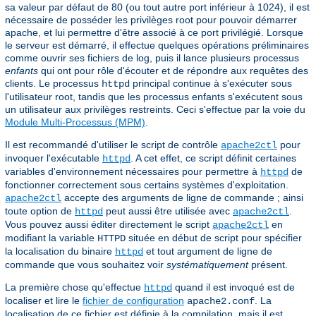
sa valeur par défaut de 80 (ou tout autre port inférieur à 1024), il est
nécessaire de posséder les privilèges root pour pouvoir démarrer
apache, et lui permettre d'être associé à ce port privilégié. Lorsque
le serveur est démarré, il effectue quelques opérations préliminaires
comme ouvrir ses fichiers de log, puis il lance plusieurs processus
enfants
qui ont pour rôle d'écouter et de répondre aux requêtes des
clients. Le processus
principal continue à s'exécuter sous
httpd
l'utilisateur root, tandis que les processus enfants s'exécutent sous
un utilisateur aux privilèges restreints. Ceci s'effectue par la voie du
Module Multi-Processus (MPM)
.
Il est recommandé d'utiliser le script de contrôle
pour
apache2ctl
invoquer l'exécutable
. A cet effet, ce script définit certaines
httpd
variables d'environnement nécessaires pour permettre à
de
httpd
fonctionner correctement sous certains systèmes d'exploitation.
accepte des arguments de ligne de commande ; ainsi
apache2ctl
toute option de
peut aussi être utilisée avec
.
httpd
apache2ctl
Vous pouvez aussi éditer directement le script
en
apache2ctl
modifiant la variable
située en début de script pour spécifier
HTTPD
la localisation du binaire
et tout argument de ligne de
httpd
commande que vous souhaitez voir
systématiquement
présent.
La première chose qu'effectue
quand il est invoqué est de
httpd
localiser et lire le
fichier de configuration
. La
apache2.conf
localisation de ce fichier est définie à la compilation, mais il est