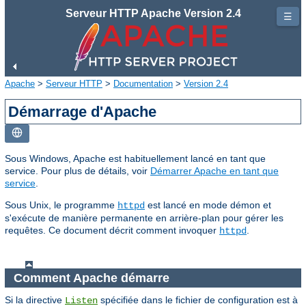
Serveur HTTP Apache Version 2.4
☰
Apache
>
Serveur HTTP
>
Documentation
>
Version 2.4
Démarrage d'Apache
Sous Windows, Apache est habituellement lancé en tant que
service. Pour plus de détails, voir
Démarrer Apache en tant que
service
.
Sous Unix, le programme
est lancé en mode démon et
httpd
s'exécute de manière permanente en arrière-plan pour gérer les
requêtes. Ce document décrit comment invoquer
.
httpd
Comment Apache démarre
Si la directive
spécifiée dans le fichier de configuration est à
Listen