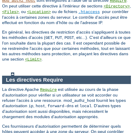
sont enregistrés à l'aide de la directive
.
mod_authz_host
Require
On peut utiliser cette directive à l'intérieur de sections
,
<Directory>
, ou
ou de fichiers
pour contrôler
<Files>
<Location>
.htaccess
l'accès à certaines zones du serveur. Le contrôle d'accès peut être
effectué en fonction du nom d'hôte ou de l'adresse IP.
En général, les directives de restriction d'accès s'appliquent à toutes
les méthodes d'accès (
,
,
, etc...). C'est d'ailleurs ce que
GET
PUT
POST
l'on souhaite dans la plupart des cas. Il est cependant possible de
ne restreindre l'accès que pour certaines méthodes, tout en laissant
les autres méthodes sans protection, en plaçant les directives dans
une section
.
<Limit>
Les directives Require
La directive Apache
est utilisée au cours de la phase
Require
d'autorisation pour vérifier si un utilisateur se voit accorder ou
refuser l'accès à une ressource. mod_authz_host fournit les types
d'autorisation
,
,
et
. D'autres types
ip
host
forward-dns
local
d'autorisation sont aussi disponibles, mais nécessitent le
chargement des modules d'autorisation appropriés.
Ces fournisseurs d'autorisation permettent de déterminer quels
hôtes peuvent accéder à une zone du serveur. On peut contrôler