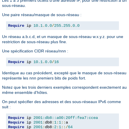
Les 1 à 3 premiers octets d'une adresse IP, pour une restriction à un
sous-réseau.
Une paire réseau/masque de sous-réseau :
Require
 ip 
10.1
.
0.0
/
255.255
.
0.0
Un réseau a.b.c.d, et un masque de sous-réseau w.x.y.z. pour une
restriction de sous-réseau plus fine.
Une spécification CIDR réseau/nnn :
Require
 ip 
10.1
.
0.0
/
16
Identique au cas précédent, excepté que le masque de sous-réseau
représente les nnn premiers bits de poids fort.
Notez que les trois derniers exemples correspondent exectement au
même ensemble d'hôtes.
On peut spécifier des adresses et des sous-réseaux IPv6 comme
suit :
Require
 ip 
2001:db8::a00:20ff:fea7:ccea
Require
 ip 
2001
:
db8
:
1
:
1
::
Require
 ip 
2001
:
db8
:
2
:
1
::/
64