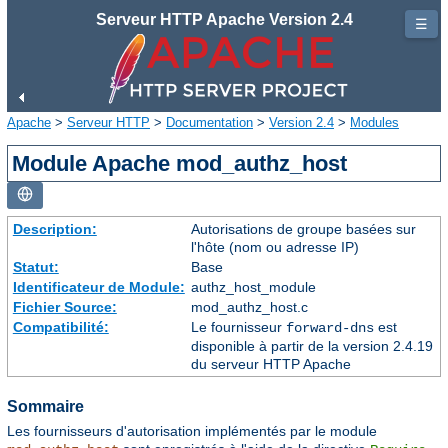
Serveur HTTP Apache Version 2.4
☰
Apache
>
Serveur HTTP
>
Documentation
>
Version 2.4
>
Modules
Module Apache mod_authz_host
Description:
Autorisations de groupe basées sur
l'hôte (nom ou adresse IP)
Statut:
Base
Identificateur de Module:
authz_host_module
Fichier Source:
mod_authz_host.c
Compatibilité:
Le fournisseur
est
forward-dns
disponible à partir de la version 2.4.19
du serveur HTTP Apache
Sommaire
Les fournisseurs d'autorisation implémentés par le module