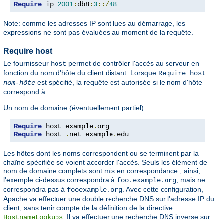
Require
 ip 
2001
:
db8
:
3
::/
48
Note: comme les adresses IP sont lues au démarrage, les
expressions ne sont pas évaluées au moment de la requête.
Require host
Le fournisseur
permet de contrôler l'accès au serveur en
host
fonction du nom d'hôte du client distant. Lorsque
Require host
est spécifié, la requête est autorisée si le nom d'hôte
nom-hôte
correspond à
Un nom de domaine (éventuellement partiel)
Require
 host example
.
Require
 host 
.
net example
.
edu
Les hôtes dont les noms correspondent ou se terminent par la
chaîne spécifiée se voient accorder l'accès. Seuls les élément de
nom de domaine complets sont mis en correspondance ; ainsi,
l'exemple ci-dessus correspondra à
, mais ne
foo.example.org
correspondra pas à
. Avec cette configuration,
fooexample.org
Apache va effectuer une double recherche DNS sur l'adresse IP du
client, sans tenir compte de la définition de la directive
. Il va effectuer une recherche DNS inverse sur
HostnameLookups