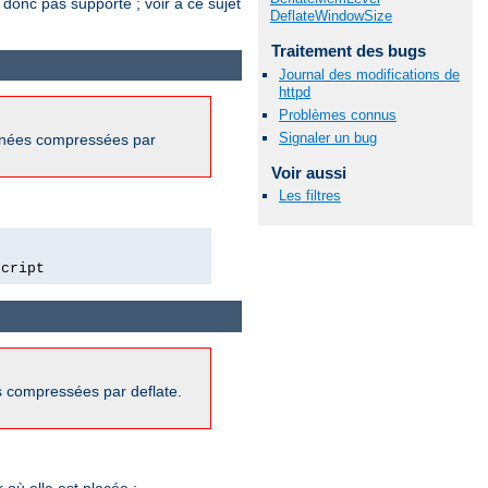
 donc pas supporté ; voir à ce sujet
DeflateWindowSize
Traitement des bugs
Journal des modifications de
httpd
Problèmes connus
Signaler un bug
onnées compressées par
Voir aussi
Les filtres
script
s compressées par deflate.
où elle est placée :