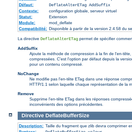
Défaut:
DeflateAlterETag AddSuffix
Contexte:
configuration globale, serveur virtuel
Statut:
Extension
Module:
mod_deflate
Compatibilité:
Disponible à partir de la version 2.4.58 du
La directive
permet de spécifier comment
DeflateAlterETag
AddSuffix
Ajoute la méthode de compression à la fin de l'en-tête
compressées. C'est l'option par défaut depuis la vers
pour un contenu compressé.
NoChange
Ne modifie pas l'en-tête ETag dans une réponse compress
HTTP/1.1 selon laquelle chaque représentation de la 
Remove
Supprime l'en-tête ETag dans les réponses compressées,
inconvénients des options précédentes.
Directive
DeflateBufferSize
Description:
Taille du fragment que zlib devra comprimer en
Syntaxe:
DeflateBufferSize
valeur