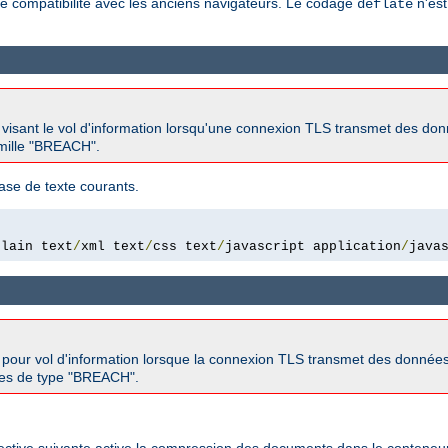
e compatibilité avec les anciens navigateurs. Le codage
n'est
deflate
s visant le vol d'information lorsqu'une connexion TLS transmet des d
famille "BREACH".
ase de texte courants.
plain text
/
xml text
/
css text
/
javascript application
/
java
s pour vol d'information lorsque la connexion TLS transmet des donnée
aques de type "BREACH".
rective suivante active la compression des documents dans le conteneur 