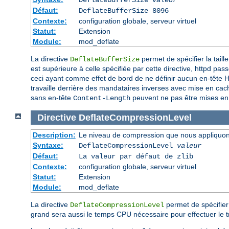
Défaut:
DeflateBufferSize 8096
Contexte:
configuration globale, serveur virtuel
Statut:
Extension
Module:
mod_deflate
La directive
permet de spécifier la tail
DeflateBufferSize
est supérieure à celle spécifiée par cette directive, httpd 
ceci ayant comme effet de bord de ne définir aucun en-tête
travaille derrière des mandataires inverses avec mise en cach
sans en-tête
peuvent ne pas être mises en
Content-Length
Directive
DeflateCompressionLevel
Description:
Le niveau de compression que nous appliquons
Syntaxe:
DeflateCompressionLevel
valeur
Défaut:
La valeur par défaut de zlib
Contexte:
configuration globale, serveur virtuel
Statut:
Extension
Module:
mod_deflate
La directive
permet de spécifier 
DeflateCompressionLevel
grand sera aussi le temps CPU nécessaire pour effectuer le t