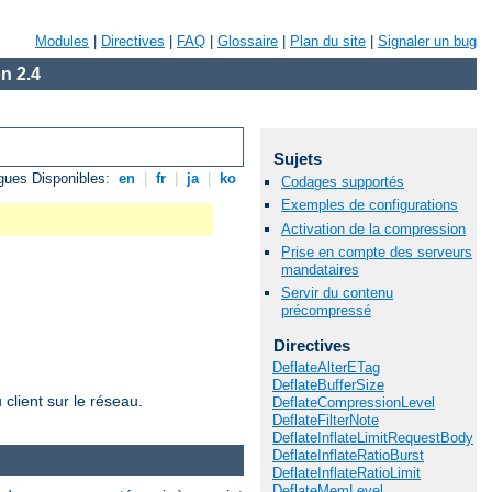
Modules
|
Directives
|
FAQ
|
Glossaire
|
Plan du site
|
Signaler un bug
n 2.4
Sujets
gues Disponibles:
en
|
fr
|
ja
|
ko
Codages supportés
Exemples de configurations
Activation de la compression
Prise en compte des serveurs
mandataires
Servir du contenu
précompressé
Directives
DeflateAlterETag
DeflateBufferSize
client sur le réseau.
DeflateCompressionLevel
DeflateFilterNote
DeflateInflateLimitRequestBody
DeflateInflateRatioBurst
DeflateInflateRatioLimit
DeflateMemLevel