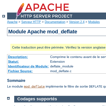
Apache
>
Serveur HTTP
>
Documentation
>
Version 2.4
>
Modules
Module Apache mod_deflate
Cette traduction peut être périmée. Vérifiez la version anglai
Description:
Comprime le contenu avant de le servi
Statut:
Extension
Identificateur de Module:
deflate_module
Fichier Source:
mod_deflate.c
Sommaire
Le module
implémente le filtre de sortie
qu
mod_deflate
DEFLATE
Codages supportés