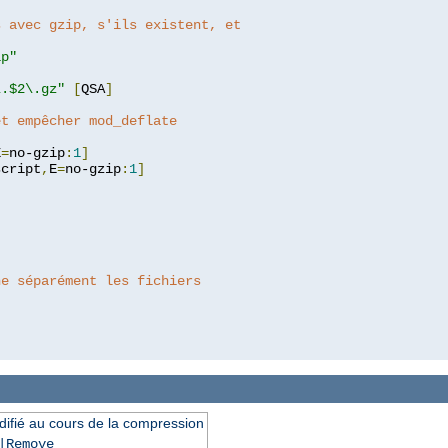
s avec gzip, s'ils existent, et
ip"
\.$2\.gz"
[
QSA
]
et empêcher mod_deflate
E
=
no-gzip
:
1
]
script
,
E
=
no-gzip
:
1
]
he séparément les fichiers
difié au cours de la compression
|Remove