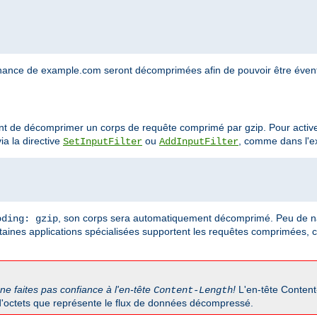
nance de example.com seront décomprimées afin de pouvoir être éventu
ant de décomprimer un corps de requête comprimé par gzip. Pour activer
ia la directive
ou
, comme dans l'e
SetInputFilter
AddInputFilter
, son corps sera automatiquement décomprimé. Peu de na
oding: gzip
aines applications spécialisées supportent les requêtes comprimées, 
ne faites pas confiance à l'en-tête
!
L'en-tête Content
Content-Length
d'octets que représente le flux de données décompressé.