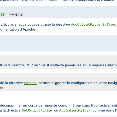
g)$"
 no-gzip
rticuliers, vous pouvez utiliser la directive
.
AddOutputFilterByType
ocumentation d'Apache :
SOURCE comme PHP ou SSI. Il n'affecte jamais les sous-requêtes intern
e de la directive
, permet d'ignorer la configuration de votre nav
SetEnv
ée.
de décomprimer un corps de réponse comprimé par gzip. Pour activer cet
a la directive
ou
, comme dans l'
SetOutputFilter
AddOutputFilter