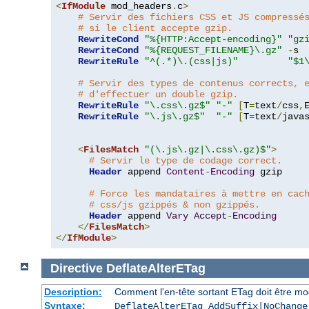
<
IfModule
 mod_headers
.
c
>
# Servir des fichiers CSS et JS compressé
# si le client accepte gzip.
RewriteCond
"%{HTTP:Accept-encoding}"
"gz
RewriteCond
"%{REQUEST_FILENAME}\.gz"
-
s

RewriteRule
"^(.*)\.(css|js)"
"$1
# Servir des types de contenus corrects, 
# d'effectuer un double gzip.
RewriteRule
"\.css\.gz$"
"-"
[
T
=
text
/
css
,
RewriteRule
"\.js\.gz$"
"-"
[
T
=
text
/
java
<
FilesMatch
"(\.js\.gz|\.css\.gz)$"
>
# Servir le type de codage correct.
Header
 append 
Content
-
Encoding
 gzip

# Force les mandataires à mettre en cac
# css/js gzippés & non gzippés.
Header
 append 
Vary
Accept
-
Encoding
</
FilesMatch
>
</
IfModule
>
Directive
DeflateAlterETag
Description:
Comment l'en-tête sortant ETag doit être mo
Syntaxe:
DeflateAlterETag AddSuffix|NoChange