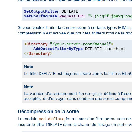
DEFLATE
SetOutputFilter
SetEnvIfNoCase
Request_URI
"\.(?:gif|jpe?g|pn
Si vous voulez limiter la compression à certains types MIME pa
compression n'est activée que pour les fichiers html de la d
<
Directory
"/your-server-root/manual"
>
AddOutputFilterByType
 DEFLATE text
/
</
Directory
>
Note
Le filtre
est toujours inséré après les filtres RE
DEFLATE
Note
La variable d'environnement
, définie à l'aid
force-gzip
acceptés, et d'envoyer sans condition une sortie comprim
Décompression de la sortie
Le module
fournit aussi un filtre permettant 
mod_deflate
insérer le filtre
dans la chaîne de filtrage en sortie vi
INFLATE