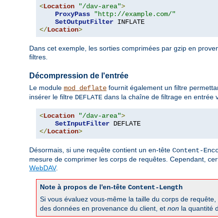
<
Location
"/dav-area"
>
ProxyPass
"http://example.com/"
SetOutputFilter
</
Location
>
Dans cet exemple, les sorties comprimées par gzip en prove
filtres.
Décompression de l'entrée
Le module
fournit également un filtre permett
mod_deflate
insérer le filtre
dans la chaîne de filtrage en entrée v
DEFLATE
<
Location
"/dav-area"
>
SetInputFilter
</
Location
>
Désormais, si une requête contient un en-tête
Content-Enc
mesure de comprimer les corps de requêtes. Cependant, cert
WebDAV
.
Note à propos de l'en-tête
Content-Length
Si vous évaluez vous-même la taille du corps de requête,
des données en provenance du client, et
non
la quantité 