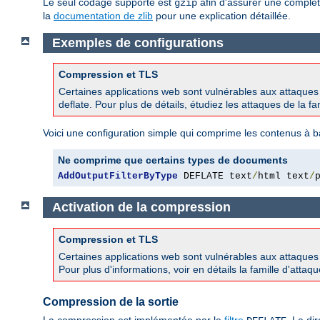
Le seul codage supporté est
afin d'assurer une complèt
gzip
la
documentation de zlib
pour une explication détaillée.
Exemples de configurations
Compression et TLS
Certaines applications web sont vulnérables aux attaque
deflate. Pour plus de détails, étudiez les attaques de la 
Voici une configuration simple qui comprime les contenus à b
Ne comprime que certains types de documents
AddOutputFilterByType
 DEFLATE text
/
html text
/
Activation de la compression
Compression et TLS
Certaines applications web sont vulnérables aux attaque
Pour plus d'informations, voir en détails la famille d'att
Compression de la sortie
La compression est implémentée par le
filtre
. La di