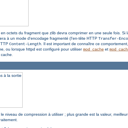
le en octets du fragment que zlib devra comprimer en une seule fois. Si 
passera à un mode d'encodage fragmenté (l'en-tête HTTP
Transfer-Enco
 HTTP
. Il est important de connaître ce comportement,
Content-Length
e, ou lorsque httpd est configuré pour utiliser
et
mod_cache
mod_cach
 cache.
 à la sortie
le niveau de compression à utiliser ; plus grande est la valeur, meille
raitement.