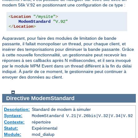
modem 56k V.92 en positionnant une configuration de ce type :
<
Location
"/mysite"
>
ModemStandard
"V.92"
</
Location
>
Auparavant, pour faire des modules de limitation de bande
passante, il fallait monopoliser un thread, pour chaque client, et
insérer des temporisations pour diminuer la bande passante. Grâce
à cette nouvelle fonctionnalité, un gestionnaire peut recevoir les
réponses à ses callbacks après N millisecondes, et il sera invoqué
par le module MPM Event dans un thread différent à la fin du délai
indiqué. À partir de ce moment, le gestionnaire peut continuer à
envoyer des données au client.
Directive
ModemStandard
Description:
Standard de modem à simuler
Syntaxe:
ModemStandard V.21|V.26bis|V.32|V.34|V.92
Contexte:
répertoire
Statut:
Expérimental
Module:
mod_dialup