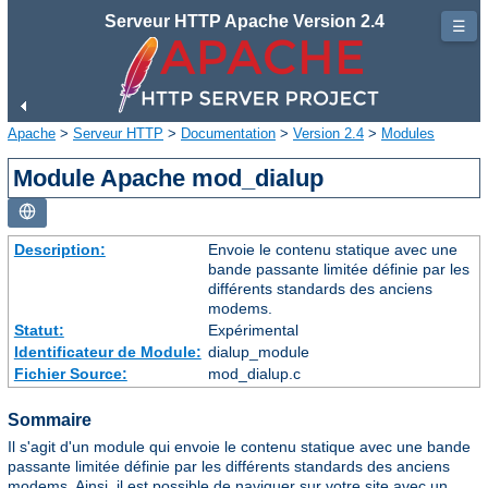
Serveur HTTP Apache Version 2.4
☰
Apache
>
Serveur HTTP
>
Documentation
>
Version 2.4
>
Modules
Module Apache mod_dialup
Description:
Envoie le contenu statique avec une
bande passante limitée définie par les
différents standards des anciens
modems.
Statut:
Expérimental
Identificateur de Module:
dialup_module
Fichier Source:
mod_dialup.c
Sommaire
Il s'agit d'un module qui envoie le contenu statique avec une bande
passante limitée définie par les différents standards des anciens
modems. Ainsi, il est possible de naviguer sur votre site avec un