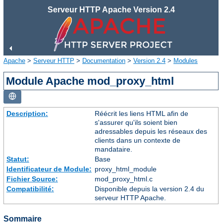
Serveur HTTP Apache Version 2.4
Apache
>
Serveur HTTP
>
Documentation
>
Version 2.4
>
Modules
Module Apache mod_proxy_html
Description:
Réécrit les liens HTML afin de
s'assurer qu'ils soient bien
adressables depuis les réseaux des
clients dans un contexte de
mandataire.
Statut:
Base
Identificateur de Module:
proxy_html_module
Fichier Source:
mod_proxy_html.c
Compatibilité:
Disponible depuis la version 2.4 du
serveur HTTP Apache.
Sommaire