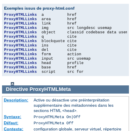
Exemples issus de proxy-html.conf
ProxyHTMLLinks
ProxyHTMLLinks
ProxyHTMLLinks
ProxyHTMLLinks
ProxyHTMLLinks
ProxyHTMLLinks
ProxyHTMLLinks
ProxyHTMLLinks
ProxyHTMLLinks
ProxyHTMLLinks
ProxyHTMLLinks
ProxyHTMLLinks
ProxyHTMLLinks
ProxyHTMLLinks
  script     src for
Directive
ProxyHTMLMeta
Description:
Active ou désactive une préinterprétation
supplémentaire des métadonnées dans les
sections HTML
.
<head>
Syntaxe:
ProxyHTMLMeta On|Off
Défaut:
ProxyHTMLMeta Off
Contexte:
configuration globale, serveur virtuel, répertoire