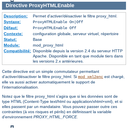
Directive
ProxyHTMLEnable
Description:
Permet d'activer/désactiver le filtre proxy_html.
Syntaxe:
ProxyHTMLEnable On|Off
Défaut:
ProxyHTMLEnable Off
Contexte:
configuration globale, serveur virtuel, répertoire
Statut:
Base
Module:
mod_proxy_html
Compatibilité:
Disponible depuis la version 2.4 du serveur HTTP
Apache. Disponible en tant que module tiers dans
les versions 2.x antérieures.
Cette directive est un simple commutateur permettant
d'activer/désactiver le filtre proxy_html. Si
est chargé,
mod_xml2enc
elle va aussi activer automatiquement le support de
l'internationalisation.
Notez que le filtre proxy_html s'agira que si les données sont de
type HTML (Content-Type text/html ou application/xhtml+xml), et si
elles passent par un mandataire. Vous pouvez passer outre ces
contraintes (à vos risques et périls) en définissant la variable
d'environnement
PROXY_HTML_FORCE
.