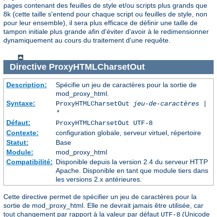
pages contenant des feuilles de style et/ou scripts plus grands que
8k (cette taille s'entend pour chaque script ou feuilles de style, non
pour leur ensemble), il sera plus efficace de définir une taille de
tampon initiale plus grande afin d'éviter d'avoir à le redimensionner
dynamiquement au cours du traitement d'une requête.
Directive
ProxyHTMLCharsetOut
Description:
Spécifie un jeu de caractères pour la sortie de
mod_proxy_html.
Syntaxe:
ProxyHTMLCharsetOut
jeu-de-caractères |
*
Défaut:
ProxyHTMLCharsetOut UTF-8
Contexte:
configuration globale, serveur virtuel, répertoire
Statut:
Base
Module:
mod_proxy_html
Compatibilité:
Disponible depuis la version 2.4 du serveur HTTP
Apache. Disponible en tant que module tiers dans
les versions 2.x antérieures.
Cette directive permet de spécifier un jeu de caractères pour la
sortie de mod_proxy_html. Elle ne devrait jamais être utilisée, car
tout changement par rapport à la valeur par défaut
(Unicode
UTF-8