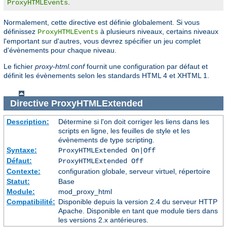
.
ProxyHTMLEvents
Normalement, cette directive est définie globalement. Si vous
définissez
à plusieurs niveaux, certains niveaux
ProxyHTMLEvents
l'emportant sur d'autres, vous devrez spécifier un jeu complet
d'évènements pour chaque niveau.
Le fichier
proxy-html.conf
fournit une configuration par défaut et
définit les évènements selon les standards HTML 4 et XHTML 1.
Directive
ProxyHTMLExtended
Description:
Détermine si l'on doit corriger les liens dans les
scripts en ligne, les feuilles de style et les
évènements de type scripting.
Syntaxe:
ProxyHTMLExtended On|Off
Défaut:
ProxyHTMLExtended Off
Contexte:
configuration globale, serveur virtuel, répertoire
Statut:
Base
Module:
mod_proxy_html
Compatibilité:
Disponible depuis la version 2.4 du serveur HTTP
Apache. Disponible en tant que module tiers dans
les versions 2.x antérieures.