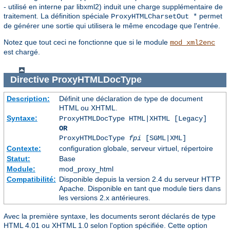
- utilisé en interne par libxml2) induit une charge supplémentaire de
traitement. La définition spéciale
permet
ProxyHTMLCharsetOut *
de générer une sortie qui utilisera le même encodage que l'entrée.
Notez que tout ceci ne fonctionne que si le module
mod_xml2enc
est chargé.
Directive
ProxyHTMLDocType
Description:
Définit une déclaration de type de document
HTML ou XHTML.
Syntaxe:
ProxyHTMLDocType HTML|XHTML [Legacy]
OR
ProxyHTMLDocType
fpi
[SGML|XML]
Contexte:
configuration globale, serveur virtuel, répertoire
Statut:
Base
Module:
mod_proxy_html
Compatibilité:
Disponible depuis la version 2.4 du serveur HTTP
Apache. Disponible en tant que module tiers dans
les versions 2.x antérieures.
Avec la première syntaxe, les documents seront déclarés de type
HTML 4.01 ou XHTML 1.0 selon l'option spécifiée. Cette option