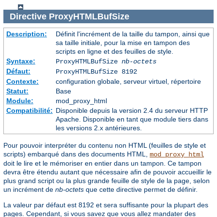
Directive
ProxyHTMLBufSize
Description:
Définit l'incrément de la taille du tampon, ainsi que
sa taille initiale, pour la mise en tampon des
scripts en ligne et des feuilles de style.
Syntaxe:
ProxyHTMLBufSize
nb-octets
Défaut:
ProxyHTMLBufSize 8192
Contexte:
configuration globale, serveur virtuel, répertoire
Statut:
Base
Module:
mod_proxy_html
Compatibilité:
Disponible depuis la version 2.4 du serveur HTTP
Apache. Disponible en tant que module tiers dans
les versions 2.x antérieures.
Pour pouvoir interpréter du contenu non HTML (feuilles de style et
scripts) embarqué dans des documents HTML,
mod_proxy_html
doit le lire et le mémoriser en entier dans un tampon. Ce tampon
devra être étendu autant que nécessaire afin de pouvoir accueillir le
plus grand script ou la plus grande feuille de style de la page, selon
un incrément de
nb-octets
que cette directive permet de définir.
La valeur par défaut est 8192 et sera suffisante pour la plupart des
pages. Cependant, si vous savez que vous allez mandater des