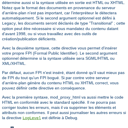
détermine aussi si la syntaxe utilisée en sortie est HTML ou XHTML.
Notez que le format des documents en provenance du serveur
d'arrière-plan n'est pas important, car l'interpréteur le détectera
automatiquement. Si le second argument optionnel est défini à
, les documents seront déclarés de type "Transitional" ; cette
Legacy
option peut être nécessaire si vous mandatez du contenu datant
d'avant 1998, ou si vous travaillez avec des outils de
création/publication déficients.
Avec la deuxième syntaxe, cette directive vous permet d'insérer
votre propre FPI (Formal Public Identifier). Le second argument
optionnel détermine si la syntaxe utilisée sera SGML/HTML ou
XML/XHTML.
Par défaut, aucun FPI n'est inséré, étant donné qu'il vaut mieux pas
de FPI du tout qu'un FPI bogué. Si par contre votre serveur
d'arrière-plan génère du contenu HTML ou XHTML correct, vous
pouvez définir cette directive en conséquence.
Avec la première syntaxe, mod_proxy_html va aussi mettre le code
HTML en conformité avec le standard spécifié. Il ne pourra pas
corriger toutes les erreurs, mais il va supprimer les éléments et
attributs non conformes. Il peut aussi journaliser les autres erreurs si
la directive
est définie à Debug.
LogLevel