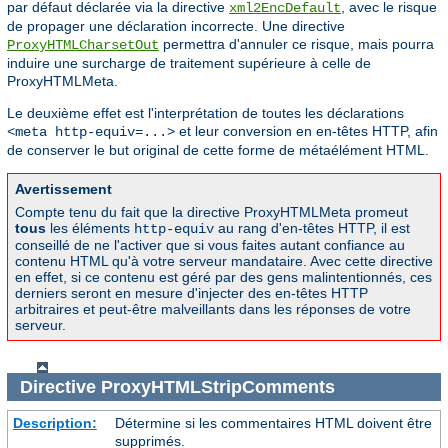
par défaut déclarée via la directive
, avec le risque
xml2EncDefault
de propager une déclaration incorrecte. Une directive
permettra d'annuler ce risque, mais pourra
ProxyHTMLCharsetOut
induire une surcharge de traitement supérieure à celle de
ProxyHTMLMeta.
Le deuxième effet est l'interprétation de toutes les déclarations
et leur conversion en en-têtes HTTP, afin
<meta http-equiv=...>
de conserver le but original de cette forme de métaélément HTML.
Avertissement
Compte tenu du fait que la directive ProxyHTMLMeta promeut
tous
les éléments
au rang d'en-têtes HTTP, il est
http-equiv
conseillé de ne l'activer que si vous faites autant confiance au
contenu HTML qu'à votre serveur mandataire. Avec cette directive
en effet, si ce contenu est géré par des gens malintentionnés, ces
derniers seront en mesure d'injecter des en-têtes HTTP
arbitraires et peut-être malveillants dans les réponses de votre
serveur.
Directive
ProxyHTMLStripComments
Description:
Détermine si les commentaires HTML doivent être
supprimés.