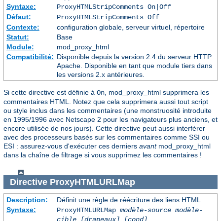
Syntaxe:
ProxyHTMLStripComments On|Off
Défaut:
ProxyHTMLStripComments Off
Contexte:
configuration globale, serveur virtuel, répertoire
Statut:
Base
Module:
mod_proxy_html
Compatibilité:
Disponible depuis la version 2.4 du serveur HTTP
Apache. Disponible en tant que module tiers dans
les versions 2.x antérieures.
Si cette directive est définie à
, mod_proxy_html supprimera les
On
commentaires HTML. Notez que cela supprimera aussi tout script
ou style inclus dans les commentaires (une monstruosité introduite
en 1995/1996 avec Netscape 2 pour les navigateurs plus anciens, et
encore utilisée de nos jours). Cette directive peut aussi interférer
avec des processeurs basés sur les commentaires comme SSI ou
ESI : assurez-vous d'exécuter ces derniers
avant
mod_proxy_html
dans la chaîne de filtrage si vous supprimez les commentaires !
Directive
ProxyHTMLURLMap
Description:
Définit une règle de réécriture des liens HTML
Syntaxe:
ProxyHTMLURLMap
modèle-source modèle-
cible [drapeaux] [cond]