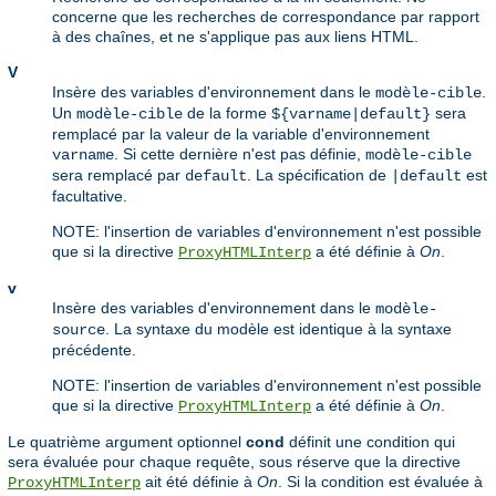
concerne que les recherches de correspondance par rapport
à des chaînes, et ne s'applique pas aux liens HTML.
V
Insère des variables d'environnement dans le
.
modèle-cible
Un
de la forme
sera
modèle-cible
${varname|default}
remplacé par la valeur de la variable d'environnement
. Si cette dernière n'est pas définie,
varname
modèle-cible
sera remplacé par
. La spécification de
est
default
|default
facultative.
NOTE: l'insertion de variables d'environnement n'est possible
que si la directive
a été définie à
On
.
ProxyHTMLInterp
v
Insère des variables d'environnement dans le
modèle-
. La syntaxe du modèle est identique à la syntaxe
source
précédente.
NOTE: l'insertion de variables d'environnement n'est possible
que si la directive
a été définie à
On
.
ProxyHTMLInterp
Le quatrième argument optionnel
cond
définit une condition qui
sera évaluée pour chaque requête, sous réserve que la directive
ait été définie à
On
. Si la condition est évaluée à
ProxyHTMLInterp