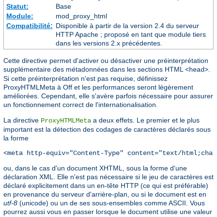
Statut:
Base
Module:
mod_proxy_html
Compatibilité:
Disponible à partir de la version 2.4 du serveur
HTTP Apache ; proposé en tant que module tiers
dans les versions 2.x précédentes.
Cette directive permet d'activer ou désactiver une préinterprétation
supplémentaire des métadonnées dans les sections HTML
.
<head>
Si cette préinterprétation n'est pas requise, définissez
ProxyHTMLMeta à Off et les performances seront légèrement
améliorées. Cependant, elle s'avère parfois nécessaire pour assurer
un fonctionnement correct de l'internationalisation.
La directive
a deux effets. Le premier et le plus
ProxyHTMLMeta
important est la détection des codages de caractères déclarés sous
la forme
<meta http-equiv="Content-Type" content="text/html;char
ou, dans le cas d'un document XHTML, sous la forme d'une
déclaration XML. Elle n'est pas nécessaire si le jeu de caractères est
déclaré explicitement dans un en-tête HTTP (ce qui est préférable)
en provenance du serveur d'arrière-plan, ou si le document est en
utf-8
(unicode) ou un de ses sous-ensembles comme ASCII. Vous
pourrez aussi vous en passer lorsque le document utilise une valeur