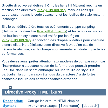
Si cette directive est définie à
, les liens HTML sont réécrits en
Off
fonction des directives
, mais les liens qui
ProxyHTMLURLMap
apparaissent dans le code Javascript et les feuilles de style restent
inchangés.
Si elle est définie à
, tous les évènements de type scripting
On
(définis par la directive
) et les scripts inclus ou
ProxyHTMLEvents
les feuilles de style sont aussi traités par les règles
, en fonction des drapeaux définis pour chacune
ProxyHTMLURLMap
d'entre elles. Ne définissez cette directive à
qu'en cas de
On
nécessité absolue, car la charge supplémentaire induite impacte les
performances.
Vous devez aussi prêter attention aux modèles de comparaison, car
l'interpréteur n'a aucune notion de la forme que pourrait prendre
une URL dans un script embarqué ou une feuille de style. En
particulier, la comparaison étendus du caractère
a de fortes
/
chances d'induire des correspondances erronées.
Directive
ProxyHTMLFixups
Description:
Corrige les erreurs HTML simples.
Syntaxe:
ProxyHTMLFixups [lowercase] [dospath]