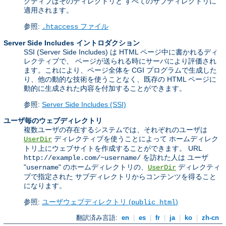
クティブはそのディレクトリと すべてのサブディレクトリに
適用されます。
参照:
ファイル
.htaccess
Server Side Includes イントロダクション
SSI (Server Side Includes) は HTML ページ中に書かれるディ
レクティブで、 ページが送られる時にサーバにより評価され
ます。これにより、ページ全体を CGI プログラムで生成した
り、他の動的な技術を使うことなく、既存の HTML ページに
動的に生成された内容を付加することができます。
参照:
Server Side Includes (SSI)
ユーザ毎のウェブディレクトリ
複数ユーザの存在するシステムでは、それぞれのユーザは
ディレクティブを使うことによって ホームディレク
UserDir
トリ上にウェブサイトを作成することができます。 URL
を訪れた人は ユーザ
http://example.com/~username/
"
" のホームディレクトリの、
ディレクティ
username
UserDir
ブで指定された サブディレクトリからコンテンツを得ること
になります。
参照:
ユーザウェブディレクトリ (
)
public_html
翻訳済み言語:
en
|
es
|
fr
|
ja
|
ko
|
zh-cn