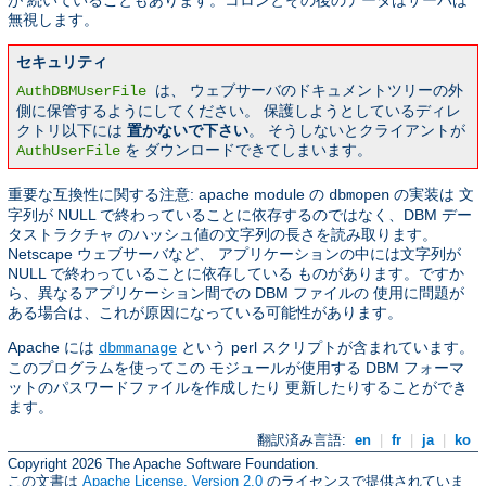
無視します。
セキュリティ
は、 ウェブサーバのドキュメントツリーの外
AuthDBMUserFile
側に保管するようにしてください。 保護しようとしているディレ
クトリ以下には
置かないで下さい
。 そうしないとクライアントが
を ダウンロードできてしまいます。
AuthUserFile
重要な互換性に関する注意: apache module の
の実装は 文
dbmopen
字列が NULL で終わっていることに依存するのではなく、DBM デー
タストラクチャ のハッシュ値の文字列の長さを読み取ります。
Netscape ウェブサーバなど、 アプリケーションの中には文字列が
NULL で終わっていることに依存している ものがあります。ですか
ら、異なるアプリケーション間での DBM ファイルの 使用に問題が
ある場合は、これが原因になっている可能性があります。
Apache には
という perl スクリプトが含まれています。
dbmmanage
このプログラムを使ってこの モジュールが使用する DBM フォーマ
ットのパスワードファイルを作成したり 更新したりすることができ
ます。
翻訳済み言語:
en
|
fr
|
ja
|
ko
Copyright 2026 The Apache Software Foundation.
この文書は
Apache License, Version 2.0
のライセンスで提供されていま