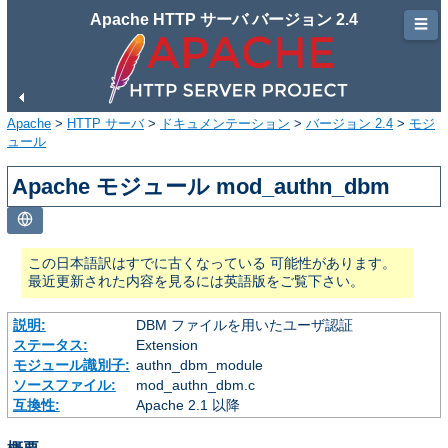
Apache HTTP サーバ バージョン 2.4
☰
Apache
>
HTTP サーバ
>
ドキュメンテーション
>
バージョン 2.4
>
モジ
ュール
Apache モジュール mod_authn_dbm
この日本語訳はすでに古くなっている 可能性があります。
最近更新された内容を見るには英語版をご覧下さい。
説明:
DBM ファイルを用いたユーザ認証
ステータス:
Extension
モジュール識別子:
authn_dbm_module
ソースファイル:
mod_authn_dbm.c
互換性:
Apache 2.1 以降