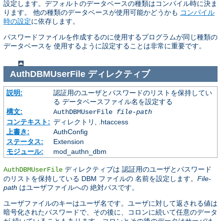
設定します。デフォルトのデータベースの種類はコンパイル時に決ま
ります。 他の種類のデータベースが使用可能かどうかも
コンパイル
時の設定
に依存します。
パスワードファイルを作成するのに使用するプログラムが同じ種類の
データベースを 使用するように設定することは非常に重要です。
AuthDBMUserFile
ディレクティブ
説明:
認証用のユーザとパスワードのリストを保持してい
る データベースファイル名を設定する
構文:
AuthDBMUserFile
file-path
コンテキスト:
ディレクトリ, .htaccess
上書き:
AuthConfig
ステータス:
Extension
モジュール:
mod_authn_dbm
ディレクティブは 認証用のユーザとパスワード
AuthDBMUserFile
のリストを保持している DBM ファイルの 名前を設定します。
File-
path
はユーザファイルへの 絶対パスです。
ユーザファイルのキーはユーザ名です。ユーザに対して返される値は
暗号化されたパスワードで、その後に、コロンに続いて任意のデータ
が 続いていることもあります。コロンとその後のデータはサーバは