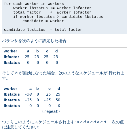
for each worker in workers

    worker lbstatus += worker lbfactor

    total factor    += worker lbfactor

    if worker lbstatus > candidate lbstatus

        candidate = worker

candidate lbstatus -= total factor
バランサを次のように設定した場合:
worker
a
b
c
d
lbfactor
25
25
25
25
lbstatus
0
0
0
0
そして
b
が無効になった場合、次のようなスケジュールが 行われま
す。
worker
a
b
c
d
lbstatus
-50
0
25
25
lbstatus
-25
0
-25
50
lbstatus
0
0
0
0
(repeat)
つまりこのようにスケジュールされます:
a
c
d
a
c
d
a
c
d
... 次の点
に注意してください: