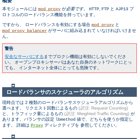
概要
本モジュールには
が
必要です
。
,
と
プ
mod_proxy
HTTP
FTP
AJP13
ロトコルのロードバランス機能を持っています。
ですから、 ロードバランスを有効にする場合
と
mod_proxy
がサーバに組み込まれて いなければいけませ
mod_proxy_balancer
ん。
警告
安全なサーバにする
までプロクシ機能は有効にしないでくださ
い。 オープンプロキシサーバはあなた自身のネットワークにとっ
ても、 インターネット全体にとっても危険です。
ロードバランサのスケジューラのアルゴリズム
現時点では 2 種類のロードバランサスケジューラアルゴリズムから
選べます。 リクエスト回数によるもの
(
訳注:
Request Counting)
と、トラフィック量によるもの
(
訳注:
Weighted Traffic Counting)
が
あります。バランサの設定
値で、どちらを使うか指定し
lbmethod
ます。 詳細は
ディレクティブを 参照してください。
Proxy