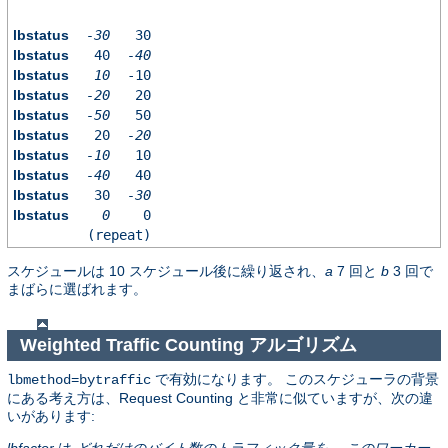
lbstatus
-30
30
lbstatus
40
-40
lbstatus
10
-10
lbstatus
-20
20
lbstatus
-50
50
lbstatus
20
-20
lbstatus
-10
10
lbstatus
-40
40
lbstatus
30
-30
lbstatus
0
0
(repeat)
スケジュールは 10 スケジュール後に繰り返され、
a
7 回と
b
3 回で
まばらに選ばれます。
Weighted Traffic Counting アルゴリズム
で有効になります。 このスケジューラの背景
lbmethod=bytraffic
にある考え方は、Request Counting と非常に似ていますが、次の違
いがあります:
lbfactor
は
どれだけのバイト数のトラフィック量を、 このワーカー