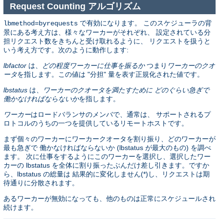
Request Counting アルゴリズム
で有効になります。 このスケジューラの背
lbmethod=byrequests
景にある考え方は、様々なワーカーがそれぞれ、 設定されている分
担リクエスト数をきちんと受け取れるように、 リクエストを扱うと
いう考え方です。次のように動作します:
lbfactor
は、
どの程度ワーカーに仕事を振るか
つまり
ワーカーのクオ
ータ
を指します。この値は "分担" 量を表す正規化された値です。
lbstatus
は、
ワーカーのクオータを満たすために どのぐらい急ぎで
働かなければならないか
を指します。
ワーカー
はロードバランサのメンバで、通常は、 サポートされるプ
ロトコルのうちの一つを提供しているリモートホストです。
まず個々のワーカーにワーカークオータを割り振り、どのワーカーが
最も急ぎで 働かなければならないか (lbstatus が最大のもの) を調べ
ます。 次に仕事をするようにこのワーカーを選択し、選択したワー
カーの lbstatus を全体に割り振ったぶんだけ差し引きます。ですか
ら、lbstatus の総量は 結果的に変化しません(*)し、リクエストは期
待通りに分散されます。
あるワーカーが無効になっても、他のものは正常にスケジュールされ
続けます。