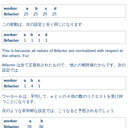
worker
a
b
c
d
lbfactor
25
25
25
25
この挙動は、次の設定と全く同じになります:
worker
a
b
c
d
lbfactor
1
1
1
1
This is because all values of
lbfactor
are normalized with respect to
the others. For:
lbfactor
は全て正規化されたもので、 他との相対値だからです。次の
設定では:
worker
a
b
c
lbfactor
1
4
1
ワーカー
b
は、平均して、
a
と
c
の 4 倍の数のリクエストを受け持
つことになります。
次のような非対称な設定では、こうなると予想されるでしょう:
worker
a
b
lbfactor
70
30