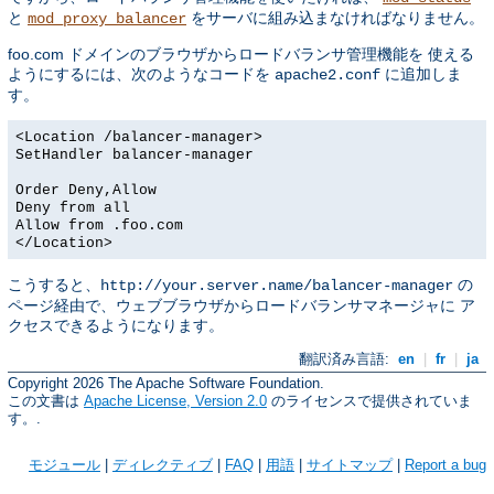
と
をサーバに組み込まなければなりません。
mod_proxy_balancer
foo.com ドメインのブラウザからロードバランサ管理機能を 使える
ようにするには、次のようなコードを
に追加しま
apache2.conf
す。
<Location /balancer-manager>
SetHandler balancer-manager
Order Deny,Allow
Deny from all
Allow from .foo.com
</Location>
こうすると、
の
http://your.server.name/balancer-manager
ページ経由で、ウェブブラウザからロードバランサマネージャに ア
クセスできるようになります。
翻訳済み言語:
en
|
fr
|
ja
Copyright 2026 The Apache Software Foundation.
この文書は
Apache License, Version 2.0
のライセンスで提供されていま
す。.
モジュール
|
ディレクティブ
|
FAQ
|
用語
|
サイトマップ
|
Report a bug