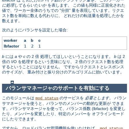
に処理してもらいたいか
を表します。 この値も同様に正規化された
値で、ワーカー全体のうちでの "分担" 量を表現しています。リクエ
スト数を単純に数える代わりに、 どれだけの転送量を処理したかを
数えます。
次のようにバランサを設定した場合:
worker
a
b
c
lbfactor
1
2
1
b
には
a
や
c
の 2 倍 処理してほしいということになります。
b
は 2
倍の I/O を処理するという意味になり、 2 倍のリクエスト数を処理
するということにはなりません。 ですからリクエストとレスポンス
のサイズが、 重み付けと振り分けのアルゴリズムに効いています。
バランサマネージャのサポートを有効にする
このモジュールは
のサービスを
必要とします
。 バラン
mod_status
サマネージャを使うと、バランサのメンバーの動的な更新が できま
す。バランサマネージャを使って、バランス係数 (lbfactor) を変更し
たり、メンバーを変更したり、特定のメンバーを オフラインモード
にしたりできます。
ですから、ロードバランサ管理機能を使いたければ、
mod_status