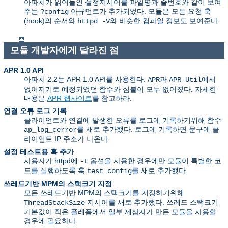
아파치가 읽어들인 설정지시어를 파일명과 줄번호와 같이 보여
주는
아규먼트가 추가되었다. 모듈은 모든 요청 훅
?config
(hook)의 순서와
와 비슷한 컴파일 정보도 보여준다.
httpd -V
모듈 개발자에게 달라진 점
APR 1.0 API
아파치 2.2는 APR 1.0 API를 사용한다.
과
에서
APR
APR-Util
없어지기로 예정되었던 함수와 심볼이 모두 없어졌다. 자세한
내용은
APR 웹사이트
를 참고하라.
연결 오류 로그 기록
클라이언트와 연결에 발생한 오류를 로그에 기록하기위해 함수
를 새로 추가했다. 로그에 기록하면 문구에 클
ap_log_cerror
라이언트 IP 주소가 나온다.
설정 테스트용 훅 추가
사용자가 httpd에
옵션을 사용한 경우에만 모듈이 특별한 코
-t
드를 실행하도록 훅
를 새로 추가했다.
test_config
쓰레드기반 MPM의 스택크기 지정
모든 쓰레드기반 MPM의 스택크기를 지정하기위해
지시어를 새로 추가했다. 쓰레드 스택크기
ThreadStackSize
기본값이 작은 플레폼에서 일부 제삼자가 만든 모듈을 사용할
경우에 필요하다.