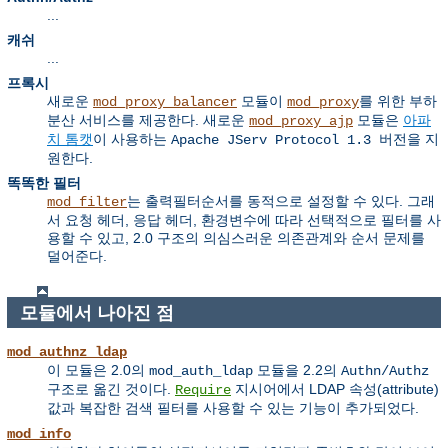
...
캐쉬
...
프록시
새로운
모듈이
를 위한 부하
mod_proxy_balancer
mod_proxy
분산 서비스를 제공한다. 새로운
모듈은
아파
mod_proxy_ajp
치 톰캣
이 사용하는
을 지
Apache JServ Protocol 1.3 버전
원한다.
똑똑한 필터
는 출력필터순서를 동적으로 설정할 수 있다. 그래
mod_filter
서 요청 헤더, 응답 헤더, 환경변수에 따라 선택적으로 필터를 사
용할 수 있고, 2.0 구조의 의심스러운 의존관계와 순서 문제를
덜어준다.
모듈에서 나아진 점
mod_authnz_ldap
이 모듈은 2.0의
모듈을 2.2의
mod_auth_ldap
Authn/Authz
구조로 옮긴 것이다.
지시어에서 LDAP 속성(attribute)
Require
값과 복잡한 검색 필터를 사용할 수 있는 기능이 추가되었다.
mod_info