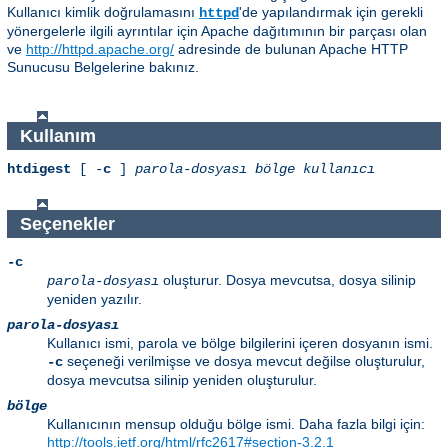
Kullanıcı kimlik doğrulamasını
'de yapılandırmak için gerekli
httpd
yönergelerle ilgili ayrıntılar için Apache dağıtımının bir parçası olan
ve
http://httpd.apache.org/
adresinde de bulunan Apache HTTP
Sunucusu Belgelerine bakınız.
Kullanım
htdigest
[ -
c
]
parola-dosyası
bölge
kullanıcı
Seçenekler
-c
oluşturur. Dosya mevcutsa, dosya silinip
parola-dosyası
yeniden yazılır.
parola-dosyası
Kullanıcı ismi, parola ve bölge bilgilerini içeren dosyanın ismi.
seçeneği verilmişse ve dosya mevcut değilse oluşturulur,
-c
dosya mevcutsa silinip yeniden oluşturulur.
bölge
Kullanıcının mensup olduğu bölge ismi. Daha fazla bilgi için:
http://tools.ietf.org/html/rfc2617#section-3.2.1