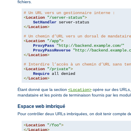
fichiers.
# Un URL vers un gestionnaire interne :
<
Location
"/server-status"
>
SetHandler
</
Location
>
# Un chemin d’URL vers un dorsal de mandatair
<
Location
"/app"
>
ProxyPass
"http://backend.example.com/"
ProxyPassReverse
"http://backend.example.
</
Location
>
# Interdire l’accès à un chemin d’URL sans te
<
Location
"/private"
>
Require
</
Location
>
Étant donné que la section
opère sur des URLs, e
<Location>
mandataire et les points de terminaison fournis par les modul
Espace web imbriqué
Pour contrôler deux URLs imbriquées, on doit tenir compte de
<
Location
"/foo"
>
</
Location
>