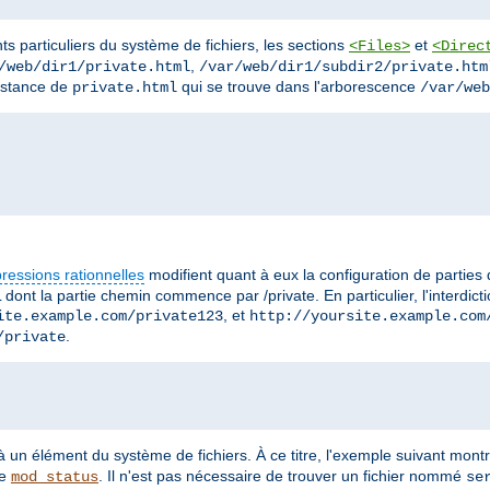
ts particuliers du système de fichiers, les sections
et
<Files>
<Direc
,
/web/dir1/private.html
/var/web/dir1/subdir2/private.htm
instance de
qui se trouve dans l'arborescence
private.html
/var/web
ressions rationnelles
modifient quant à eux la configuration de parties
 dont la partie chemin commence par /private. En particulier, l'interdic
, et
ite.example.com/private123
http://yoursite.example.com
.
/private
à un élément du système de fichiers. À ce titre, l'exemple suivant mo
le
. Il n'est pas nécessaire de trouver un fichier nommé
mod_status
se