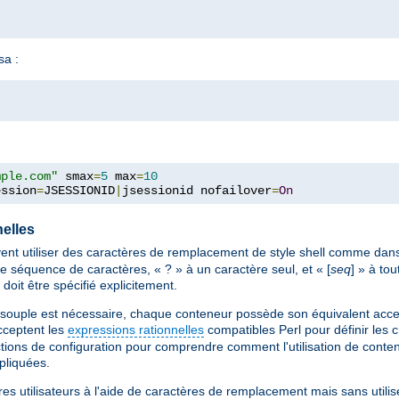
sa :
mple.com"
 smax
=
5
 max
=
10
ession
=
JSESSIONID
|
jsessionid nofailover
=
On
elles
nt utiliser des caractères de remplacement de style shell comme dans
e séquence de caractères, « ? » à un caractère seul, et « [
seq
] » à to
 doit être spécifié explicitement.
 souple est nécessaire, chaque conteneur possède son équivalent accep
ceptent les
expressions rationnelles
compatibles Perl pour définir les 
ctions de configuration pour comprendre comment l'utilisation de cont
ppliquées.
res utilisateurs à l'aide de caractères de remplacement mais sans utilis