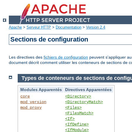
Apache
>
Serveur HTTP
>
Documentation
>
Version 2.4
Sections de configuration
Les directives des
fichiers de configuration
peuvent s'appliquer au 
document décrit comment utiliser les conteneurs de sections de co
Types de conteneurs de sections de config
Modules Apparentés
Directives Apparentées
core
<Directory>
mod_version
<DirectoryMatch>
mod_proxy
<Files>
<FilesMatch>
<If>
<IfDefine>
<IfModule>