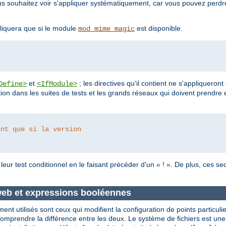
vous souhaitez voir s'appliquer systématiquement, car vous pouvez perd
liquera que si le module
est disponible.
mod_mime_magic
et
; les directives qu'il contient ne s'appliqueront
Define>
<IfModule>
ion dans les suites de tests et les grands réseaux qui doivent prendre 
ent que si la version 
eur test conditionnel en le faisant précéder d'un « ! ». De plus, ces se
 web et expressions booléennes
nt utilisés sont ceux qui modifient la configuration de points particuli
comprendre la différence entre les deux. Le système de fichiers est une 