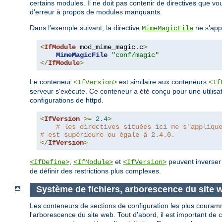
certains modules. Il ne doit pas contenir de directives que 
d'erreur à propos de modules manquants.
Dans l'exemple suivant, la directive
ne s'app
MimeMagicFile
<
IfModule
 mod_mime_magic
.
c
>
MimeMagicFile
"conf/magic"
</
IfModule
>
Le conteneur
est similaire aux conteneurs
<IfVersion>
<If
serveur s'exécute. Ce conteneur a été conçu pour une utilisat
configurations de httpd.
<
IfVersion
>=
2.4
>
# les directives situées ici ne s'appliqu
# est supérieure ou égale à 2.4.0.
</
IfVersion
>
,
et
peuvent inverser l
<IfDefine>
<IfModule>
<IfVersion>
de définir des restrictions plus complexes.
Système de fichiers, arborescence du site
Les conteneurs de sections de configuration les plus couramme
l'arborescence du site web. Tout d'abord, il est important de 