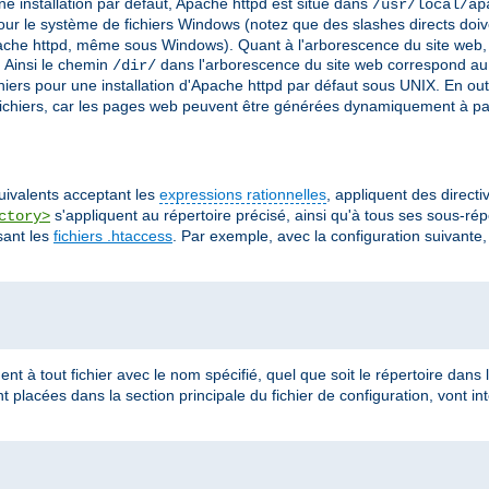
e installation par défaut, Apache httpd est situé dans
/usr/local/ap
ur le système de fichiers Windows (notez que des slashes directs doiv
ache httpd, même sous Windows). Quant à l'arborescence du site web, il
. Ainsi le chemin
dans l'arborescence du site web correspond a
/dir/
iers pour une installation d'Apache httpd par défaut sous UNIX. En out
chiers, car les pages web peuvent être générées dynamiquement à pa
quivalents acceptant les
expressions rationnelles
, appliquent des direct
s'appliquent au répertoire précisé, ainsi qu'à tous ses sous-rép
ctory>
sant les
fichiers .htaccess
. Par exemple, avec la configuration suivante, 
ent à tout fichier avec le nom spécifié, quel que soit le répertoire dans l
nt placées dans la section principale du fichier de configuration, vont in