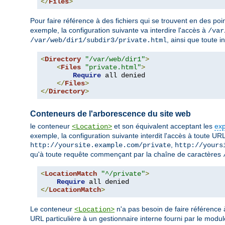
</
Files
>
Pour faire référence à des fichiers qui se trouvent en des poin
exemple, la configuration suivante va interdire l'accès à
/var
, ainsi que toute 
/var/web/dir1/subdir3/private.html
<
Directory
"/var/web/dir1"
>
<
Files
"private.html"
>
Require
 all denied

</
Files
>
</
Directory
>
Conteneurs de l'arborescence du site web
le conteneur
et son équivalent acceptant les
exp
<Location>
exemple, la configuration suivante interdit l'accès à toute URL
,
http://yoursite.example.com/private
http://yours
qu'à toute requête commençant par la chaîne de caractères
<
LocationMatch
"^/private"
>
Require
</
LocationMatch
>
Le conteneur
n'a pas besoin de faire référence 
<Location>
URL particulière à un gestionnaire interne fourni par le modu