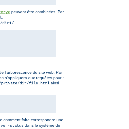
peuvent être combinées. Par
tory>
,
l
.
/dir1/
 de l'arborescence du site web. Par
tion s'appliquera aux requêtes pour :
ainsi
/private/dir/file.html
ntre comment faire correspondre une
dans le système de
rver-status