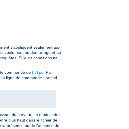
ennent s'appliquent seulement aux
és seulement au démarrage et au
 requêtes. Si leurs conditions ne
gne de commande de
. Par
httpd
ant la ligne de commande :
httpd -
u niveau du serveur. Le module doit
tre plus haut dans le fichier de
de la présence ou de l'absence de