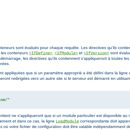
nteneurs sont évalués pour chaque requête. Les directives qu'ils conti
, les conteneurs
,
et
sont évalu
<IfDefine>
<IfModule>
<IfVersion>
démarrage, les directives qu'ils contiennent s'appliqueront à toutes les
orées.
ront appliquées que si un paramètre approprié a été défini dans la li
eront redirigées vers un autre site si le serveur est démarré en utilis
com/"
 contient ne s'appliqueront que si un module particulier est disponible a
uement et dans ce cas, la ligne
correspondante doit apparaî
LoadModule
cas où votre fichier de configuration doit être valable indépendamment 