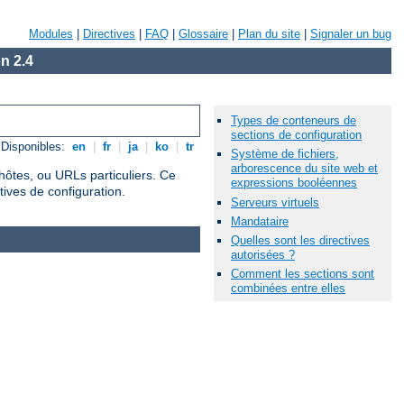
Modules
|
Directives
|
FAQ
|
Glossaire
|
Plan du site
|
Signaler un bug
n 2.4
Types de conteneurs de
sections de configuration
Disponibles:
en
|
fr
|
ja
|
ko
|
tr
Système de fichiers,
arborescence du site web et
hôtes, ou URLs particuliers. Ce
expressions booléennes
tives de configuration.
Serveurs virtuels
Mandataire
Quelles sont les directives
autorisées ?
Comment les sections sont
combinées entre elles