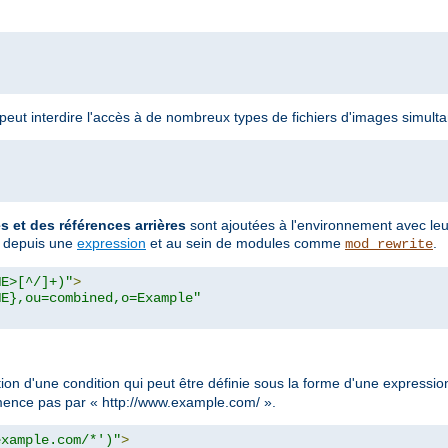
n peut interdire l'accès à de nombreux types de fichiers d'images simult
et des références arrières
sont ajoutées à l'environnement avec le
s depuis une
expression
et au sein de modules comme
.
mod_rewrite
ME>[^/]+)"
>
ME},ou=combined,o=Example"
tion d'une condition qui peut être définie sous la forme d'une express
ommence pas par « http://www.example.com/ ».
example.com/*')"
>