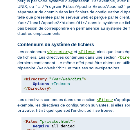
perçus par votre système d'exploitation. Par exemple, avec un
UNIX, ou
po
"c:/Program Files/Apache Group/Apache2"
séparateur de chemin dans les fichiers de configuration d'Ap
telle que présentée par le serveur web et perçue par le client
dans le système de fich
/usr/local/apache2/htdocs/dir/
pas besoin de correspondre en permanence au système de fi
d'autres emplacements.
Conteneurs de système de fichiers
Les conteneurs
et
, ainsi que leurs é
<Directory>
<Files>
de fichiers. Les directives contenues dans une section
<Dire
derniers contiennent. Le même effet peut être obtenu en utili
répertoire
et tous ses sous-répertoires.
/var/web/dir1
<
Directory
"/var/web/dir1"
>
Options
+Indexes
</
Directory
>
Les directives contenues dans une section
s'appliqu
<Files>
exemple, les directives de configuration suivantes, si elles so
quel que soit l'endroit où il se trouve.
private.html
<
Files
"private.html"
>
Require