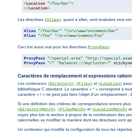
<
Location
"/foo/bar"
>
</
Location
>
Les directives
, quant à elles, sont évaluées vice-ver
<Alias>
Alias
"/foo/bar"
"/srv/www/uncommon/bar"
Alias
"/foo"
"/srv/www/common/foo"
Ceci est aussi vrai pour les directives
:
ProxyPass
ProxyPass
"/special-area"
"http://special.exa
ProxyPass
"/"
"balancer://mycluster/"
 stickys
Caractères de remplacement et expressions rationn
Les conteneurs
,
et
peuve
<Directory>
<Files>
<Location>
bibliothèque C standard. Le caractère « * » correspond à tout
caractère « / » ne peut pas faire l'objet d'un remplacement ; il
Si une définition des critères de correspondance encore plus
,
et
ac
<DirectoryMatch>
<FilesMatch>
<LocationMatch>
voyez plus loin la section à propos de la combinaison des se
rationnelles va modifier la manière dont les directives sont a
Un conteneur qui modifie la configuration de tous les répertoi