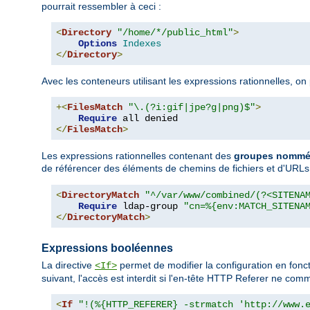
pourrait ressembler à ceci :
<
Directory
"/home/*/public_html"
>
Options
Indexes
</
Directory
>
Avec les conteneurs utilisant les expressions rationnelles, o
+<
FilesMatch
"\.(?i:gif|jpe?g|png)$"
>
Require
</
FilesMatch
>
Les expressions rationnelles contenant des
groupes nommés 
de référencer des éléments de chemins de fichiers et d'URL
<
DirectoryMatch
"^/var/www/combined/(?<SITENA
Require
 ldap-group 
"cn=%{env:MATCH_SITENA
</
DirectoryMatch
>
Expressions booléennes
La directive
permet de modifier la configuration en fonc
<If>
suivant, l'accès est interdit si l'en-tête HTTP Referer ne c
<
If
"!(%{HTTP_REFERER} -strmatch 'http://www.