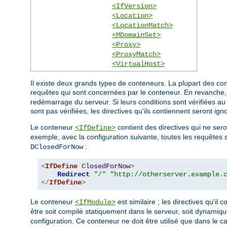
<IfVersion>
<Location>
<LocationMatch>
<MDomainSet>
<Proxy>
<ProxyMatch>
<VirtualHost>
Il existe deux grands types de conteneurs. La plupart des co
requêtes qui sont concernées par le conteneur. En revanche
redémarrage du serveur. Si leurs conditions sont vérifiées au 
sont pas vérifiées, les directives qu'ils contiennent seront ign
Le conteneur
contient des directives qui ne se
<IfDefine>
exemple, avec la configuration suivante, toutes les requêtes s
:
DClosedForNow
<
IfDefine
ClosedForNow
>
Redirect
"/"
"http://otherserver.example.
</
IfDefine
>
Le conteneur
est similaire ; les directives qu'il
<IfModule>
être soit compilé statiquement dans le serveur, soit dynamiq
configuration. Ce conteneur ne doit être utilisé que dans le 