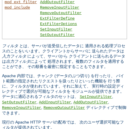
mod_ext_filter
AddOutputFilter
mod_include
RemoveInputFilter
RemoveOutputFilter
ExtFilterDefine
ExtFilterOptions
SetInputFilter
SetOutputFilter
フィルタ
とは、サーバが送受信したデータに 適用される処理プロセ
スのことをいいます。クライアントからサーバに 送られたデータは
入力フィルタ
によって、サーバから クライアントに送られるデータ
は
出力フィルタ
によって 処理されます。複数のフィルタを適用する
ことができ、 その順番を厳密に指定することもできます。
Apache 内部では、チャンク (データのぶつ切り) を行ったり、 バイ
ト範囲の指定されたリクエストを扱ったりといった機能を 行う際
に、フィルタが使われています。それに加えて、 実行時の設定ディ
レクティブで選択が可能なフィルタを モジュールが提供できます。
データに適応されるフィルタのセットは、
,
SetInputFilter
,
,
,
SetOutputFilter
AddInputFilter
AddOutputFilter
,
ディレクティブで制御
RemoveInputFilter
RemoveOutputFilter
できます。
現行の Apache HTTP サーバの配布では、 次のユーザ選択可能なフ
ィルタが提供されています。