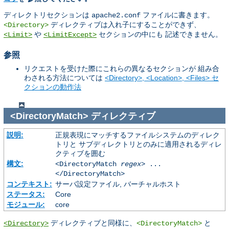
ディレクトリセクションは
ファイルに書きます。
apache2.conf
ディレクティブは入れ子にすることができず、
<Directory>
や
セクションの中にも 記述できません。
<Limit>
<LimitExcept>
参照
リクエストを受けた際にこれらの異なるセクションが 組み合
わされる方法については
<Directory>, <Location>, <Files> セ
クションの動作法
<DirectoryMatch>
ディレクティブ
説明:
正規表現にマッチするファイルシステムのディレク
トリと サブディレクトリとのみに適用されるディレ
クティブを囲む
構文:
<DirectoryMatch
regex
> ...
</DirectoryMatch>
コンテキスト:
サーバ設定ファイル, バーチャルホスト
ステータス:
Core
モジュール:
core
ディレクティブと同様に、
と
<Directory>
<DirectoryMatch>