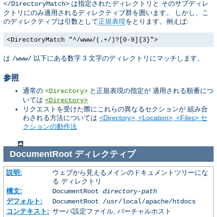
は指定されたディレクトリと そのサブディレ
</DirectoryMatch>
クトリにのみ適用されるディレクティブ群を囲います。 しかし、こ
のディレクティブは引数として
正規表現
をとります。例えば:
<DirectoryMatch "^/www/(.+/)?[0-9]{3}">
は
以下にある数字 3 文字のディレクトリにマッチします。
/www/
参照
通常の
と正規表現の指定が 適用される順番につ
<Directory>
いては
<Directory>
リクエストを受けた際にこれらの異なるセクションが 組み合
わされる方法については
<Directory>, <Location>, <Files> セ
クションの動作法
DocumentRoot
ディレクティブ
説明:
ウェブから見えるメインのドキュメントツリーにな
る ディレクトリ
構文:
DocumentRoot
directory-path
デフォルト:
DocumentRoot /usr/local/apache/htdocs
コンテキスト:
サーバ設定ファイル, バーチャルホスト