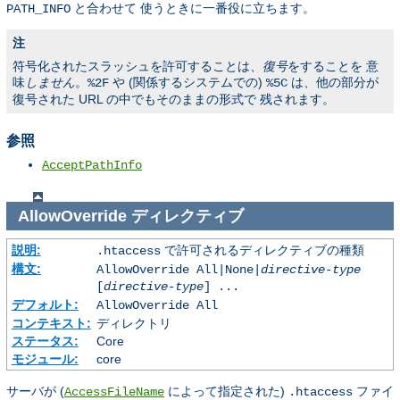
と合わせて 使うときに一番役に立ちます。
PATH_INFO
注
符号化されたスラッシュを許可することは、
復号
をすることを 意
味
しません
。
や (関係するシステムでの)
は、他の部分が
%2F
%5C
復号された URL の中でもそのままの形式で 残されます。
参照
AcceptPathInfo
AllowOverride
ディレクティブ
説明:
で許可されるディレクティブの種類
.htaccess
構文:
AllowOverride All|None|
directive-type
[
directive-type
] ...
デフォルト:
AllowOverride All
コンテキスト:
ディレクトリ
ステータス:
Core
モジュール:
core
サーバが (
によって指定された)
ファイ
AccessFileName
.htaccess