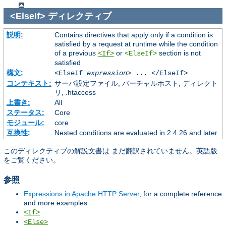
<ElseIf>
ディレクティブ
説明:
Contains directives that apply only if a condition is
satisfied by a request at runtime while the condition
of a previous
or
section is not
<If>
<ElseIf>
satisfied
構文:
<ElseIf
expression
> ... </ElseIf>
コンテキスト:
サーバ設定ファイル, バーチャルホスト, ディレクト
リ, .htaccess
上書き:
All
ステータス:
Core
モジュール:
core
互換性:
Nested conditions are evaluated in 2.4.26 and later
このディレクティブの解説文書は まだ翻訳されていません。英語版
をご覧ください。
参照
Expressions in Apache HTTP Server
, for a complete reference
and more examples.
<If>
<Else>