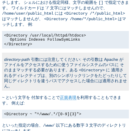
チします。 シェルにおける指定同様、文字の範囲を
で指定できま
[]
す。 ワイルドカードは `/' 文字にはマッチしませんので、
には
/home/user/public_html
<Directory /*/public_html>
はマッチしませんが、
はマ
<Directory /home/*/public_html>
ッチします。 例:
<Directory /usr/local/httpd/htdocs>
Options Indexes FollowSymLinks
</Directory>
directory-path
引数には注意してください: その引数は Apache が
ファイルをアクセスするために使うファイルシステムのパスに そ
のままマッチする必要があります。ある
に 適用さ
<Directory>
れるディレクティブは、別のシンボリックリンクをたどったりして
同じディレクトリを違うパスでアクセスした場合には適用されませ
ん。
という文字を 付加することで
正規表現
を利用することもできま
~
す。 例えば:
<Directory ~ "^/www/.*/[0-9]{3}">
といった指定の場合、
以下にある数字 3 文字のディレクトリ
/www/
にマッチします。