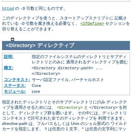
の
引数と同じものです。
httpd
-D
このディレクティブを使うと、スタートアップスクリプトに 記載さ
れている
引数を書き換える必要なく、
セクションを
-D
<IfDefine>
切り替えることができます。
<Directory>
ディレクティブ
説明:
指定のファイルシステムのディレクトリとサブディ
レクトリとのみに 適用されるディレクティブを囲む
構文:
<Directory
directory-path
> ...
</Directory>
コンテキスト:
サーバ設定ファイル, バーチャルホスト
ステータス:
Core
モジュール:
core
指定されたディレクトリとそのサブディレクトリにのみ ディレクテ
ィブを適用させるためには、
と
を対
<Directory>
</Directory>
として、ディレクティブ群を囲います。 その中には、ディレクトリ
コンテキストで許可された全てのディレクティブを 利用できます。
directive-path
は、フルパスもしくは Unix のシェル形式の ワイルド
カードを指定します。
は任意の 1 文字、
は任意の文字列にマッ
?
*