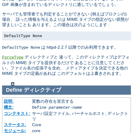
GIF 画像が含まれているディレクトリに適しているでしょう。
サーバでも管理者でも判定することができない (例えばプロクシの)
場合、 誤った情報を与えるよりは MIME タイプの指定がない状態が
望ましいことも あります。この場合は次のようにします :
DefaultType None
は httpd-2.2.7 以降でのみ利用できます。
DefaultType None
ディレクティブと 違って、このディレクティブはデフォ
ForceType
ルトの MIME タイプを提供するだけで あることに注意してくださ
い。ファイル名の拡張子を含め、 メディアタイプを決定できる他の
MIME タイプの定義があれば このデフォルトは上書きされます。
Define
ディレクティブ
説明:
変数の存在を宣言する
構文:
Define
parameter-name
コンテキスト:
サーバ設定ファイル, バーチャルホスト, ディレクト
リ
ステータス:
Core
モジュール:
core