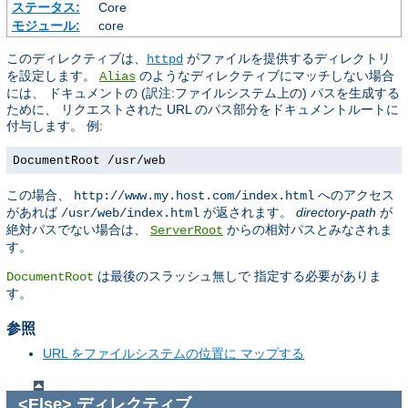
ステータス:
Core
モジュール:
core
このディレクティブは、
がファイルを提供するディレクトリ
httpd
を設定します。
のようなディレクティブにマッチしない場合
Alias
には、 ドキュメントの (訳注:ファイルシステム上の) パスを生成する
ために、 リクエストされた URL のパス部分をドキュメントルートに
付与します。 例:
DocumentRoot /usr/web
この場合、
へのアクセス
http://www.my.host.com/index.html
があれば
が返されます。
directory-path
が
/usr/web/index.html
絶対パスでない場合は、
からの相対パスとみなされま
ServerRoot
す。
は最後のスラッシュ無しで 指定する必要がありま
DocumentRoot
す。
参照
URL をファイルシステムの位置に マップする
<Else>
ディレクティブ