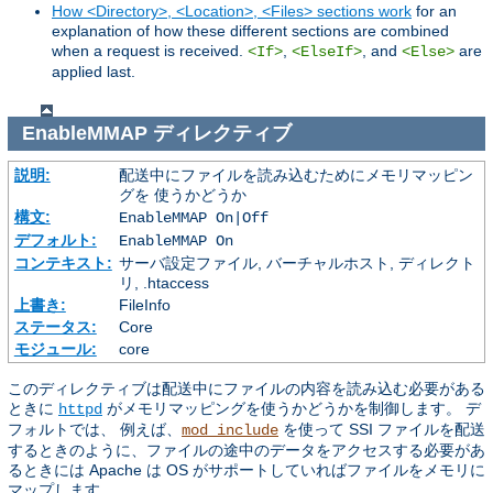
How <Directory>, <Location>, <Files> sections work
for an
explanation of how these different sections are combined
when a request is received.
,
, and
are
<If>
<ElseIf>
<Else>
applied last.
EnableMMAP
ディレクティブ
説明:
配送中にファイルを読み込むためにメモリマッピン
グを 使うかどうか
構文:
EnableMMAP On|Off
デフォルト:
EnableMMAP On
コンテキスト:
サーバ設定ファイル, バーチャルホスト, ディレクト
リ, .htaccess
上書き:
FileInfo
ステータス:
Core
モジュール:
core
このディレクティブは配送中にファイルの内容を読み込む必要がある
ときに
がメモリマッピングを使うかどうかを制御します。 デ
httpd
フォルトでは、 例えば、
を使って SSI ファイルを配送
mod_include
するときのように、ファイルの途中のデータをアクセスする必要があ
るときには Apache は OS がサポートしていればファイルをメモリに
マップします。