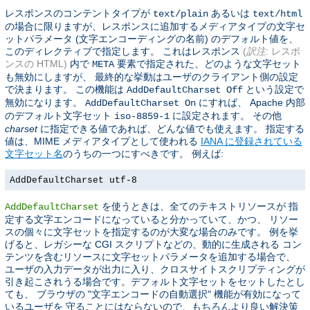
レスポンスのコンテントタイプが
あるいは
text/plain
text/html
の場合に限りますが、レスポンスに追加するメディアタイプの文字セ
ットパラメータ (文字エンコーディングの名前) のデフォルト値を、
このディレクティブで指定します。 これはレスポンス
(
訳注:
レスポ
ンスの HTML)
内で
要素で指定された、どのような文字セット
META
も無効にしますが、 最終的な挙動はユーザのクライアント側の設定
で決まります。 この機能は
という設定で
AddDefaultCharset Off
無効になります。
にすれば、 Apache 内部
AddDefaultCharset On
のデフォルト文字セット
に設定されます。 その他
iso-8859-1
charset
に指定できる値であれば、どんな値でも使えます。 指定する
値は、MIME メディアタイプとして使われる
IANA に登録されている
文字セット名
のうちの一つにすべきです。 例えば:
AddDefaultCharset utf-8
を使うときは、全てのテキストリソースが 指
AddDefaultCharset
定する文字エンコードになっていると分かっていて、かつ、 リソー
スの個々に文字セットを指定するのが大変な場合のみです。 例を挙
げると、レガシーな CGI スクリプトなどの、動的に生成される コン
テンツを含むリソースに文字セットパラメータを追加する場合で、
ユーザの入力データが出力に入り、クロスサイトスクリプティングが
引き起こされうる場合です。デフォルト文字セットをセットしたとし
ても、 ブラウザの "文字エンコードの自動選択" 機能が有効になって
いるユーザを 守ることにはならないので、もちろんより良い解決策