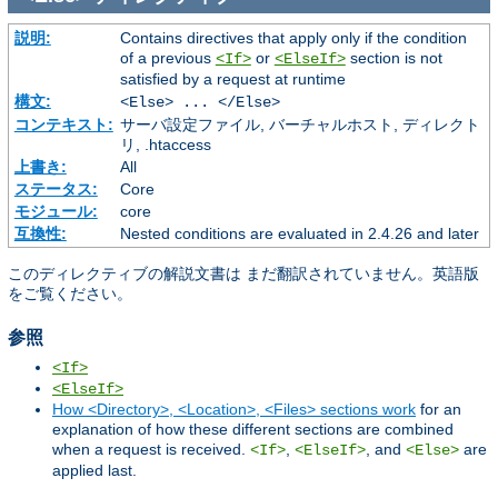
説明:
Contains directives that apply only if the condition
of a previous
or
section is not
<If>
<ElseIf>
satisfied by a request at runtime
構文:
<Else> ... </Else>
コンテキスト:
サーバ設定ファイル, バーチャルホスト, ディレクト
リ, .htaccess
上書き:
All
ステータス:
Core
モジュール:
core
互換性:
Nested conditions are evaluated in 2.4.26 and later
このディレクティブの解説文書は まだ翻訳されていません。英語版
をご覧ください。
参照
<If>
<ElseIf>
How <Directory>, <Location>, <Files> sections work
for an
explanation of how these different sections are combined
when a request is received.
,
, and
are
<If>
<ElseIf>
<Else>
applied last.