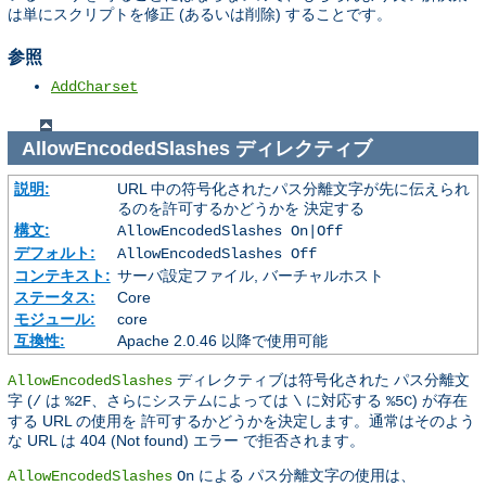
は単にスクリプトを修正 (あるいは削除) することです。
参照
AddCharset
AllowEncodedSlashes
ディレクティブ
説明:
URL 中の符号化されたパス分離文字が先に伝えられ
るのを許可するかどうかを 決定する
構文:
AllowEncodedSlashes On|Off
デフォルト:
AllowEncodedSlashes Off
コンテキスト:
サーバ設定ファイル, バーチャルホスト
ステータス:
Core
モジュール:
core
互換性:
Apache 2.0.46 以降で使用可能
ディレクティブは符号化された パス分離文
AllowEncodedSlashes
字 (
は
、さらにシステムによっては
に対応する
) が存在
/
%2F
\
%5C
する URL の使用を 許可するかどうかを決定します。通常はそのよう
な URL は 404 (Not found) エラー で拒否されます。
による パス分離文字の使用は、
AllowEncodedSlashes
On