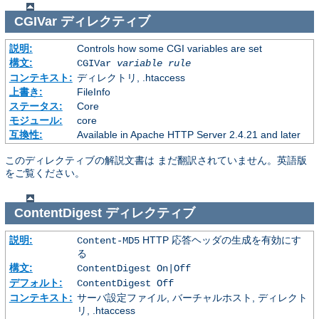
CGIVar
ディレクティブ
説明:
Controls how some CGI variables are set
構文:
CGIVar
variable
rule
コンテキスト:
ディレクトリ, .htaccess
上書き:
FileInfo
ステータス:
Core
モジュール:
core
互換性:
Available in Apache HTTP Server 2.4.21 and later
このディレクティブの解説文書は まだ翻訳されていません。英語版
をご覧ください。
ContentDigest
ディレクティブ
説明:
HTTP 応答ヘッダの生成を有効にす
Content-MD5
る
構文:
ContentDigest On|Off
デフォルト:
ContentDigest Off
コンテキスト:
サーバ設定ファイル, バーチャルホスト, ディレクト
リ, .htaccess