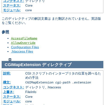
コンテキスト:
ディレクトリ
ステータス:
Core
モジュール:
core
このディレクティブの解説文書は まだ翻訳されていません。英語版
をご覧ください。
参照
AccessFileName
AllowOverride
Configuration Files
.htaccess Files
CGIMapExtension
ディレクティブ
説明:
CGI スクリプトのインタープリタの位置を調べるた
めの手法
構文:
CGIMapExtension
cgi-path
.extension
コンテキスト:
ディレクトリ, .htaccess
上書き:
FileInfo
ステータス:
Core
モジュール:
core