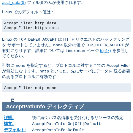
accf_data(9)
フィルタのみが使用されます。
Linux でのデフォルト値は :
AcceptFilter http data
AcceptFilter https data
Linux の
は HTTP リクエストのバッファリング
TCP_DEFER_ACCEPT
を サポートしていません。
以外の値で
が
none
TCP_DEFER_ACCEPT
有効になります。詳細については Linux man ページ
tcp(7)
を参照し
てください。
引数に
を指定すると、プロトコルに対する全ての Accept Filter
none
が無効になります。
といった、先にサーバにデータを 送る必要
nntp
のあるプロトコルに有効です :
AcceptFilter nntp none
AcceptPathInfo
ディレクティブ
説明:
後に続くパス名情報を受け付けるリソースの指定
構文:
AcceptPathInfo On|Off|Default
デフォルト:
AcceptPathInfo Default