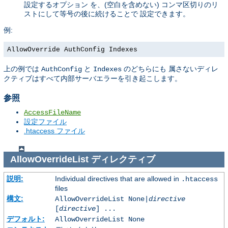
設定するオプション を、(空白を含めない) コンマ区切りのリ
ストにして等号の後に続けることで 設定できます。
例:
AllowOverride AuthConfig Indexes
上の例では
と
のどちらにも 属さないディレ
AuthConfig
Indexes
クティブはすべて内部サーバエラーを引き起こします。
参照
AccessFileName
設定ファイル
.htaccess ファイル
AllowOverrideList
ディレクティブ
説明:
Individual directives that are allowed in
.htaccess
files
構文:
AllowOverrideList None|
directive
[
directive
] ...
デフォルト:
AllowOverrideList None