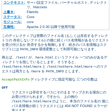
コンテキスト:
サーバ設定ファイル, バーチャルホスト, ディレクト
リ, .htaccess
上書き:
FileInfo
ステータス:
Core
モジュール:
core
互換性:
Apache 2.0.30 以降で使用可能
このディレクティブは実際のファイル名 (もしくは存在するディレク
トリの 存在しないファイル) の後に続くパス名情報があるリクエスト
を受け付けるか 拒否するかを制御します。続きのパス名情報はスク
リプトには
環境変数として利用可能になります。
PATH_INFO
例えば、
が、
というファイル 一つのみがあるデ
/test/
here.html
ィレクトリを指しているとします。そうすると、
と
へのリク
/test/here.html/more
/test/nothere.html/more
エストは両方とも
を
とします。
/more
PATH_INFO
ディレクティブに指定可能な 三つの引数は:
AcceptPathInfo
Off
リクエストは存在するパスにそのまま マップされる場合にの
み受け付けられます。ですから、上の例の
のように、本当のファイル名の 後に
/test/here.html/more
パス名情報が続くリクエストには 404 NOT FOUND エラーが
返ります。