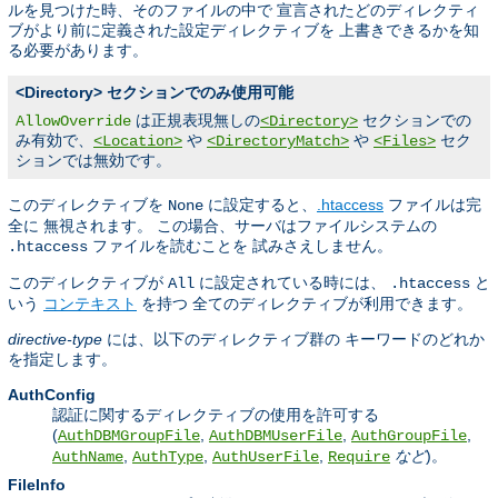
ルを見つけた時、そのファイルの中で 宣言されたどのディレクティ
ブがより前に定義された設定ディレクティブを 上書きできるかを知
る必要があります。
<Directory> セクションでのみ使用可能
は正規表現無しの
セクションでの
AllowOverride
<Directory>
み有効で、
や
や
セク
<Location>
<DirectoryMatch>
<Files>
ションでは無効です。
このディレクティブを
に設定すると、
.htaccess
ファイルは完
None
全に 無視されます。 この場合、サーバはファイルシステムの
ファイルを読むことを 試みさえしません。
.htaccess
このディレクティブが
に設定されている時には、
と
All
.htaccess
いう
コンテキスト
を持つ 全てのディレクティブが利用できます。
directive-type
には、以下のディレクティブ群の キーワードのどれか
を指定します。
AuthConfig
認証に関するディレクティブの使用を許可する
(
,
,
,
AuthDBMGroupFile
AuthDBMUserFile
AuthGroupFile
,
,
,
など
)。
AuthName
AuthType
AuthUserFile
Require
FileInfo