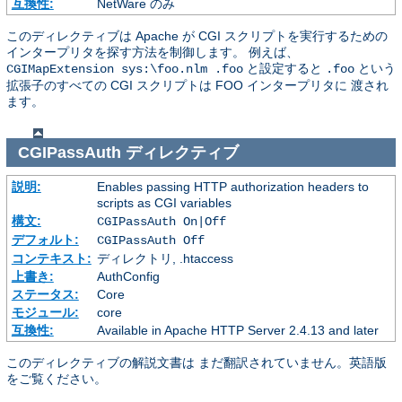
互換性:
NetWare のみ
このディレクティブは Apache が CGI スクリプトを実行するための
インタープリタを探す方法を制御します。 例えば、
と設定すると
という
CGIMapExtension sys:\foo.nlm .foo
.foo
拡張子のすべての CGI スクリプトは FOO インタープリタに 渡され
ます。
CGIPassAuth
ディレクティブ
説明:
Enables passing HTTP authorization headers to
scripts as CGI variables
構文:
CGIPassAuth On|Off
デフォルト:
CGIPassAuth Off
コンテキスト:
ディレクトリ, .htaccess
上書き:
AuthConfig
ステータス:
Core
モジュール:
core
互換性:
Available in Apache HTTP Server 2.4.13 and later
このディレクティブの解説文書は まだ翻訳されていません。英語版
をご覧ください。