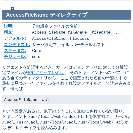
AccessFileName
ディレクティブ
説明:
分散設定ファイルの名前
構文:
AccessFileName
filename
[
filename
] ...
デフォルト:
AccessFileName .htaccess
コンテキスト:
サーバ設定ファイル, バーチャルホスト
ステータス:
Core
モジュール:
core
リクエストを処理するとき、サーバはディレクトリに 対して分散設
定ファイルが
有効になっていれば
、 そのドキュメントへの パス上に
ある全てのディレクトリから、ここで指定された名前の一覧の中で
最初に見つかったファイルをそれぞれ設定ファイルとして読み込みま
す。例えば:
AccessFileName .acl
という設定があると、以下のようにして無効にされていない限り、
ドキュメント
を返す前に、サーバは
/usr/local/web/index.html
,
,
,
か
/.acl
/usr/.acl
/usr/local/.acl
/usr/local/web/.acl
ら ディレクティブを読み込みます。