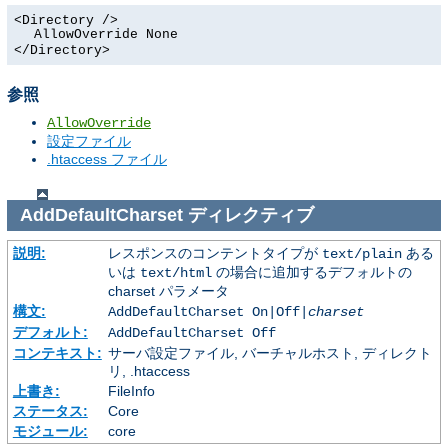
<Directory />
AllowOverride None
</Directory>
参照
AllowOverride
設定ファイル
.htaccess ファイル
AddDefaultCharset
ディレクティブ
説明:
レスポンスのコンテントタイプが
ある
text/plain
いは
の場合に追加するデフォルトの
text/html
charset パラメータ
構文:
AddDefaultCharset On|Off|
charset
デフォルト:
AddDefaultCharset Off
コンテキスト:
サーバ設定ファイル, バーチャルホスト, ディレクト
リ, .htaccess
上書き:
FileInfo
ステータス:
Core
モジュール:
core