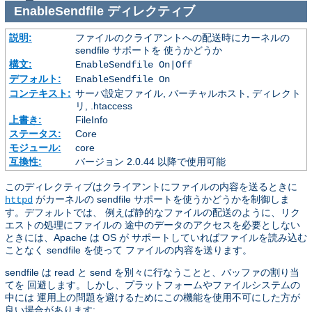
EnableSendfile
ディレクティブ
説明:
ファイルのクライアントへの配送時にカーネルの
sendfile サポートを 使うかどうか
構文:
EnableSendfile On|Off
デフォルト:
EnableSendfile On
コンテキスト:
サーバ設定ファイル, バーチャルホスト, ディレクト
リ, .htaccess
上書き:
FileInfo
ステータス:
Core
モジュール:
core
互換性:
バージョン 2.0.44 以降で使用可能
このディレクティブはクライアントにファイルの内容を送るときに
がカーネルの sendfile サポートを使うかどうかを制御しま
httpd
す。デフォルトでは、 例えば静的なファイルの配送のように、リク
エストの処理にファイルの 途中のデータのアクセスを必要としない
ときには、Apache は OS が サポートしていればファイルを読み込む
ことなく sendfile を使って ファイルの内容を送ります。
sendfile は read と send を別々に行なうことと、バッファの割り当
てを 回避します。しかし、プラットフォームやファイルシステムの
中には 運用上の問題を避けるためにこの機能を使用不可にした方が
良い場合があります: