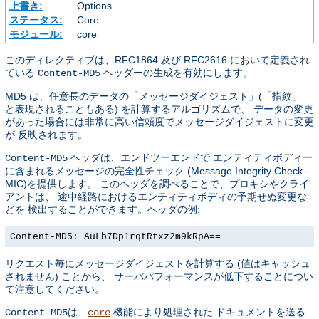
上書き:
Options
ステータス:
Core
モジュール:
core
このディレクティブは、RFC1864 及び RFC2616 において定義され
ている
ヘッダーの生成を有効にします。
Content-MD5
MD5 は、任意長のデータの「メッセージダイジェスト」(「指紋」
と表現されることもある) を計算するアルゴリズムで、 データの変更
があった場合には非常に高い信頼度でメッセージダイジェストに変更
が 反映されます。
ヘッダは、エンドツーエンドで エンティティボディー
Content-MD5
に含まれるメッセージの完全性チェック (Message Integrity Check -
MIC)を提供します。 このヘッダを調べることで、プロキシやクライ
アントは、 途中経路におけるエンティティボディの予期せぬ変更な
どを 検出することができます。ヘッダの例:
Content-MD5: AuLb7Dp1rqtRtxz2m9kRpA==
リクエスト毎にメッセージダイジェストを計算する (値はキャッシュ
されません) ことから、 サーバパフォーマンスが低下することについ
て注意してください。
は、
機能により処理された ドキュメントを送る
Content-MD5
core