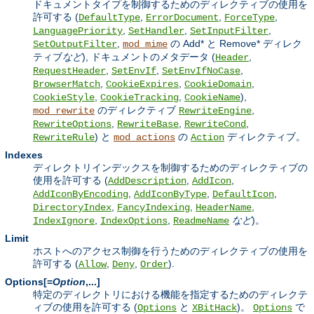
ドキュメントタイプを制御するためのディレクティブの使用を
許可する (
,
,
,
DefaultType
ErrorDocument
ForceType
,
,
,
LanguagePriority
SetHandler
SetInputFilter
,
の Add* と Remove* ディレク
SetOutputFilter
mod_mime
ティブ
など
), ドキュメントのメタデータ (
,
Header
,
,
,
RequestHeader
SetEnvIf
SetEnvIfNoCase
,
,
,
BrowserMatch
CookieExpires
CookieDomain
,
,
),
CookieStyle
CookieTracking
CookieName
のディレクティブ
,
mod_rewrite
RewriteEngine
,
,
,
RewriteOptions
RewriteBase
RewriteCond
) と
の
ディレクティブ。
RewriteRule
mod_actions
Action
Indexes
ディレクトリインデックスを制御するためのディレクティブの
使用を許可する (
,
,
AddDescription
AddIcon
,
,
,
AddIconByEncoding
AddIconByType
DefaultIcon
,
,
,
DirectoryIndex
FancyIndexing
HeaderName
,
,
など
)。
IndexIgnore
IndexOptions
ReadmeName
Limit
ホストへのアクセス制御を行うためのディレクティブの使用を
許可する (
,
,
).
Allow
Deny
Order
Options[=
Option
,...]
特定のディレクトリにおける機能を指定するためのディレクテ
ィブの使用を許可する (
と
)。
で
Options
XBitHack
Options