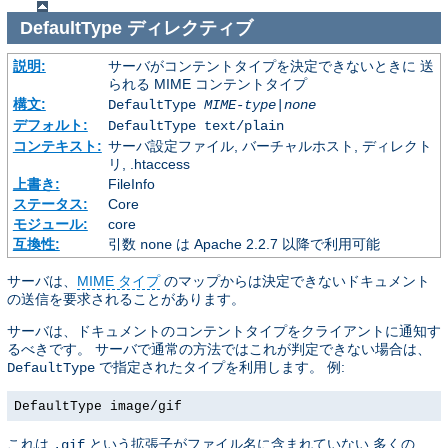
DefaultType
ディレクティブ
説明:
サーバがコンテントタイプを決定できないときに 送
られる MIME コンテントタイプ
構文:
DefaultType
MIME-type|none
デフォルト:
DefaultType text/plain
コンテキスト:
サーバ設定ファイル, バーチャルホスト, ディレクト
リ, .htaccess
上書き:
FileInfo
ステータス:
Core
モジュール:
core
互換性:
引数
は Apache 2.2.7 以降で利用可能
none
サーバは、
MIME タイプ
のマップからは決定できないドキュメント
の送信を要求されることがあります。
サーバは、ドキュメントのコンテントタイプをクライアントに通知す
るべきです。 サーバで通常の方法ではこれが判定できない場合は、
で指定されたタイプを利用します。 例:
DefaultType
DefaultType image/gif
これは
という拡張子がファイル名に含まれていない 多くの
.gif