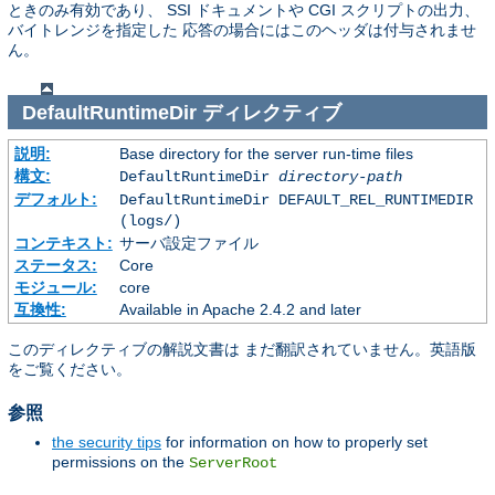
ときのみ有効であり、 SSI ドキュメントや CGI スクリプトの出力、
バイトレンジを指定した 応答の場合にはこのヘッダは付与されませ
ん。
DefaultRuntimeDir
ディレクティブ
説明:
Base directory for the server run-time files
構文:
DefaultRuntimeDir
directory-path
デフォルト:
DefaultRuntimeDir DEFAULT_REL_RUNTIMEDIR
(logs/)
コンテキスト:
サーバ設定ファイル
ステータス:
Core
モジュール:
core
互換性:
Available in Apache 2.4.2 and later
このディレクティブの解説文書は まだ翻訳されていません。英語版
をご覧ください。
参照
the security tips
for information on how to properly set
permissions on the
ServerRoot