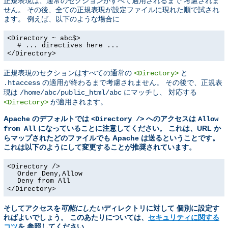
正規表現は、通常のセクションがすべて適用されるまで 考慮されま
せん。 その後、全ての正規表現が設定ファイルに現れた順で試され
ます。 例えば、以下のような場合に
<Directory ~ abc$>
# ... directives here ...
</Directory>
正規表現のセクションはすべての通常の
と
<Directory>
の適用が終わるまで考慮されません。 その後で、正規表
.htaccess
現は
にマッチし、 対応する
/home/abc/public_html/abc
が適用されます。
<Directory>
Apache のデフォルトでは
へのアクセスは
<Directory />
Allow
になっていることに注意してください。 これは、URL か
from All
らマップされたどのファイルでも Apache は送るということです。
これは以下のようにして変更することが推奨されています。
<Directory />
Order Deny,Allow
Deny from All
</Directory>
そしてアクセスを
可能にしたい
ディレクトリに対して 個別に設定す
ればよいでしょう。 このあたりについては、
セキュリティに関する
コツ
を 参照してください。