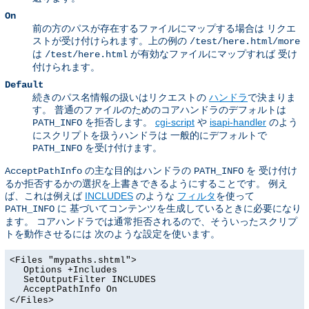
On
前の方のパスが存在するファイルにマップする場合は リクエ
ストが受け付けられます。上の例の
/test/here.html/more
は
が有効なファイルにマップすれば 受け
/test/here.html
付けられます。
Default
続きのパス名情報の扱いはリクエストの
ハンドラ
で決まりま
す。 普通のファイルのためのコアハンドラのデフォルトは
を拒否します。
cgi-script
や
isapi-handler
のよう
PATH_INFO
にスクリプトを扱うハンドラは 一般的にデフォルトで
を受け付けます。
PATH_INFO
の主な目的はハンドラの
を 受け付け
AcceptPathInfo
PATH_INFO
るか拒否するかの選択を上書きできるようにすることです。 例え
ば、これは例えば
INCLUDES
のような
フィルタ
を使って
に 基づいてコンテンツを生成しているときに必要になり
PATH_INFO
ます。 コアハンドラでは通常拒否されるので、そういったスクリプ
トを動作させるには 次のような設定を使います。
<Files "mypaths.shtml">
Options +Includes
SetOutputFilter INCLUDES
AcceptPathInfo On
</Files>