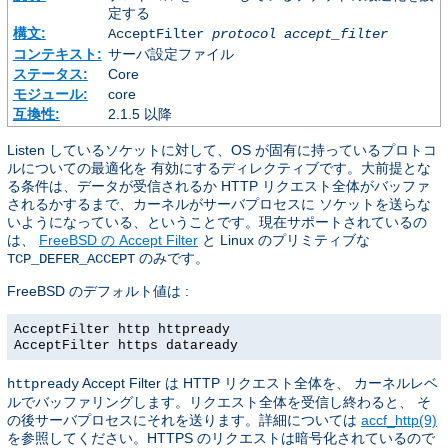
定する
構文:
AcceptFilter
protocol
accept_filter
コンテキスト:
サーバ設定ファイル
ステータス:
Core
モジュール:
core
互換性:
2.1.5 以降
Listen しているソケットに対して、OS が固有に持っているプロトコ
ルについての最適化を 有効にするディレクティブです。大前提とな
る条件は、データが受信されるか HTTP リクエスト全体がバッファ
されるかするまで、カーネルがサーバプロセスに ソケットを送らな
いようになっている、ということです。現在サポートされているの
は、
FreeBSD の Accept Filter
と Linux のプリミティブな
のみです。
TCP_DEFER_ACCEPT
FreeBSD のデフォルト値は :
AcceptFilter http httpready
AcceptFilter https dataready
Accept Filter は HTTP リクエスト全体を、 カーネルレベ
httpready
ルでバッファリングします。リクエスト全体を受信し終わると、 そ
の後サーバプロセスにそれを送ります。詳細については
accf_http(9)
を参照してください。HTTPS のリクエストは暗号化されているので