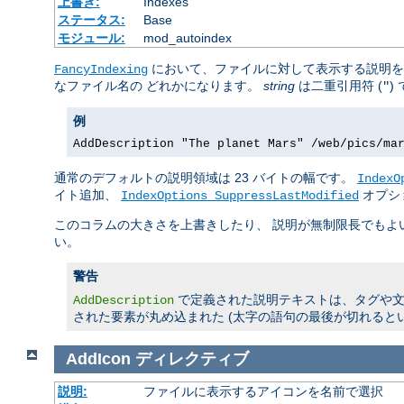
上書き:
Indexes
ステータス:
Base
モジュール:
mod_autoindex
において、ファイルに対して表示する説明
FancyIndexing
なファイル名の どれかになります。
string
は二重引用符 (
)
"
例
AddDescription "The planet Mars" /web/pics/ma
通常のデフォルトの説明領域は 23 バイトの幅です。
IndexO
イト追加、
オプシ
IndexOptions SuppressLastModified
このコラムの大きさを上書きしたり、 説明が無制限長でも
い。
警告
で定義された説明テキストは、タグや文字
AddDescription
された要素が丸め込まれた (太字の語句の最後が切れると
AddIcon
ディレクティブ
説明:
ファイルに表示するアイコンを名前で選択