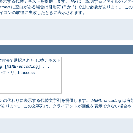
表示する代替テキストを提供します。
file
は、説明するファイルのファ
string
に空白がある場合は引用符 (
か
) で囲む必要があります。 こ
"
'
アイコンの取得に失敗したときに表示されます。
化方法で選択された 代替テキスト
g
[
MIME-encoding
] ...
, .htaccess
ンの代わりに表示する代替文字列を提供します。
MIME-encoding
は有
要があります。 この文字列は、クライアントが画像を表示できない場合や