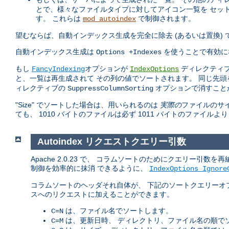
とで、様々なファイルタイプに対してアイコン一覧を セッ
す。 これらは
で制御されます。
mod_autoindex
望むならば、自動インデックス生成を完全に除去 (あるいは置換)
自動インデックス生成は
を使うことで有効に
Options +Indexes
もし
オプションが
ディレクティブ
FancyIndexing
IndexOptions
と、一覧は再生成されて その列の値でソートされます。 同じ先
ィレクティブの
オプションで消すこと
SuppressColumnSorting
"Size" でソートした場合は、用いられるのは
実際の
ファイルのサイ
ても、 1010 バイトのファイルは必ず 1011 バイトのファイルよ
Autoindex リクエストクエリー引数
Apache 2.0.23 で、 コラムソートのためにクエリー
制御を効率的に抹消 できるように、
IndexOptions Ignore
コラムソートのヘッダそれ自体が、 下記のソートクエリーオ
スへのリクエストに加えることができます。
は、ファイル名でソートします。
C=N
は、更新日時、 ディレクトリ、ファイル名の順で
C=M