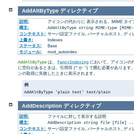
AddAltByType
ディレクティブ
説明:
アイコンの代わりに 表示される、MIME タ
構文:
AddAltByType
string
MIME-type
[
MIME-
コンテキスト:
サーバ設定ファイル, バーチャルホスト, ディレクトリ
上書き:
Indexes
ステータス:
Base
モジュール:
mod_autoindex
は、
において、アイコンの
AddAltByType
FancyIndexing
に空白があるときは、引用符 (
か
) で囲む必要があります
"
'
ンの取得に失敗したときに表示されます。
例
AddAltByType 'plain text' text/plain
AddDescription
ディレクティブ
説明:
ファイルに対して表示する説明
構文:
AddDescription
string
file
[
file
] ..
コンテキスト:
サーバ設定ファイル, バーチャルホスト, ディレクトリ