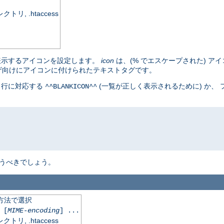
, .htaccess
表示するアイコンを設定します。
icon
は、(% でエスケープされた) アイ
ザ向けにアイコンに付けられたテキストタグです。
白行に対応する
(一覧が正しく表示されるために) か、
^^BLANKICON^^
うべきでしょう。
化方法で選択
[
MIME-encoding
] ...
, .htaccess