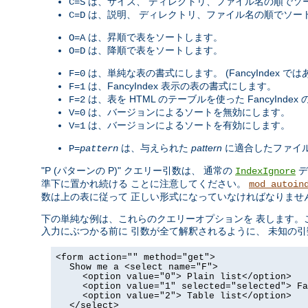
は、サイズ、 ディレクトリ、ファイル名の順でソ
C=S
は、説明、 ディレクトリ、ファイル名の順でソー
C=D
は、昇順で表をソートします。
O=A
は、降順で表をソートします。
O=D
は、単純な表の書式にします。 (FancyIndex で
F=0
は、FancyIndex 表示の表の書式にします。
F=1
は、表を HTML のテーブルを使った FancyInde
F=2
は、バージョンによるソートを無効にします。
V=0
は、バージョンによるソートを有効にします。
V=1
は、与えられた
pattern
に適合したファイ
P=
pattern
"P (パターンの P)" クエリー引数は、 通常の
デ
IndexIgnore
準下に置かれ続ける ことに注意してください。
mod_autoin
数は上の表に従って 正しい形式になっていなければなりませ
下の単純な例は、これらのクエリーオプションを 表します。これをその
入力にぶつかる前に 引数が全て解釈されるように、 未知の引数
<form action="" method="get">
Show me a <select name="F">
<option value="0"> Plain list</option>
<option value="1" selected="selected"> Fa
<option value="2"> Table list</option>
</select>