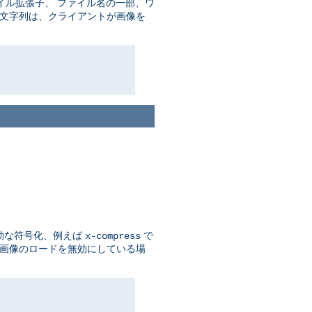
イル拡張子、 ファイル名の一部、ワ
の文字列は、クライアントが画像を
効な符号化、例えば
で
x-compress
 画像のロードを無効にしている場