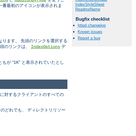
ding
AddIconByType
IndexStyleSheet
一番最初のアイコンが表示されま
ReadmeName
Bugfix checklist
httpd changelog
Known issues
Report a bug
なります。 先頭のリンクを選択する
先頭のリンクは、
デ
IndexOptions
が "1K" と表示されていたとし
出力に対するクライアントのすべての
ンのどれでも、 ディレクトリリソー