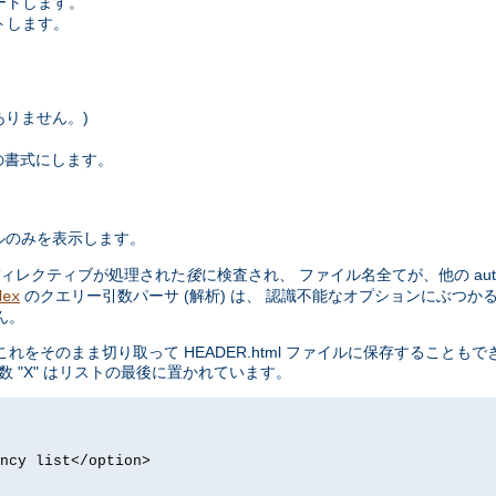
ートします。
トします。
はありません。)
x の書式にします。
ルのみを表示します。
ィレクティブが処理された
後
に検査され、 ファイル名全てが、他の aut
のクエリー引数パーサ (解析) は、 認識不能なオプションにぶつか
dex
ん。
まま切り取って HEADER.html ファイルに保存することもできます。 m
 "X" はリストの最後に置かれています。
ncy list</option>