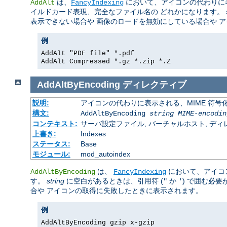
は、
において、アイコンの代わりに
AddAlt
FancyIndexing
イルドカード表現、完全なファイル名の どれかになります。
表示できない場合や 画像のロードを無効にしている場合や 
例
AddAlt "PDF file" *.pdf
AddAlt Compressed *.gz *.zip *.Z
AddAltByEncoding
ディレクティブ
説明:
アイコンの代わりに表示される、MIME 符号
構文:
AddAltByEncoding
string
MIME-encodin
コンテキスト:
サーバ設定ファイル, バーチャルホスト, ディレクトリ
上書き:
Indexes
ステータス:
Base
モジュール:
mod_autoindex
は、
において、アイコ
AddAltByEncoding
FancyIndexing
す。
string
に空白があるときは、引用符 (
か
) で囲む必
"
'
合や アイコンの取得に失敗したときに表示されます。
例
AddAltByEncoding gzip x-gzip