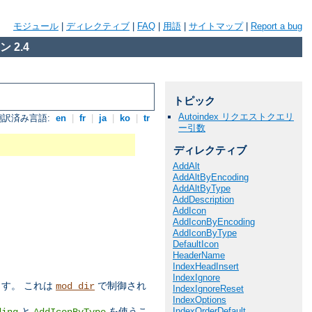
モジュール
|
ディレクティブ
|
FAQ
|
用語
|
サイトマップ
|
Report a bug
 2.4
トピック
Autoindex リクエストクエリ
翻訳済み言語:
en
|
fr
|
ja
|
ko
|
tr
ー引数
ディレクティブ
AddAlt
AddAltByEncoding
AddAltByType
AddDescription
AddIcon
AddIconByEncoding
AddIconByType
DefaultIcon
HeaderName
IndexHeadInsert
IndexIgnore
す。 これは
で制御され
mod_dir
IndexIgnoreReset
IndexOptions
IndexOrderDefault
と
を使うこ