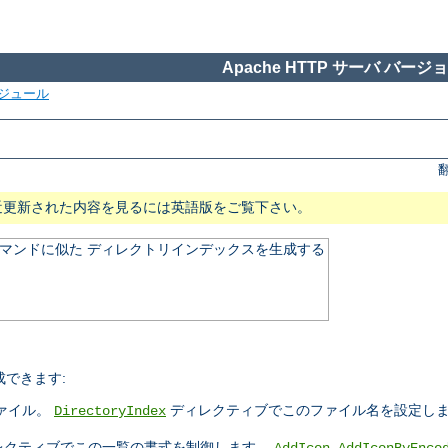
Apache HTTP サーバ バージョン
ジュール
近更新された内容を見るには英語版をご覧下さい。
マンドに似た ディレクトリインデックスを生成する
できます:
ァイル。
ディレクティブでこのファイル名を設定しま
DirectoryIndex
レクティブでこの一覧の書式を制御します。
,