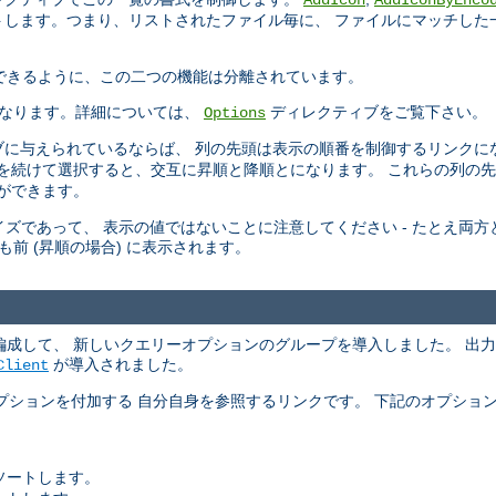
AddIcon
AddIconByEnco
トします。つまり、リストされたファイル毎に、 ファイルにマッチした
 できるように、この二つの機能は分離されています。
なります。詳細については、
ディレクティブをご覧下さい。
Options
に与えられているならば、 列の先頭は表示の順番を制御するリンクに
頭を続けて選択すると、交互に昇順と降順とになります。 これらの列の
ができます。
ズであって、 表示の値ではないことに注意してください - たとえ両方とも
りも前 (昇順の場合) に表示されます。
引数を再編成して、 新しいクエリーオプションのグループを導入しました。 
が導入されました。
Client
プションを付加する 自分自身を参照するリンクです。 下記のオプショ
ソートします。