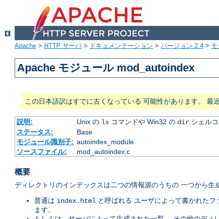
Apache
>
HTTP サーバ
>
ドキュメンテーション
>
バージョン 2.4
>
モ
Apache モジュール mod_autoindex
この日本語訳はすでに古くなっている 可能性があります。 最
説明:
Unix の
コマンドや Win32 の
シェルコ
ls
dir
ステータス:
Base
モジュール識別子:
autoindex_module
ソースファイル:
mod_autoindex.c
概要
ディレクトリのインデックスは二つの情報源のうちの 一つから生成
普通は
と呼ばれる ユーザによって書かれたフ
index.html
ます。
もしくは、サーバによって生成された一覧。 その他のディ