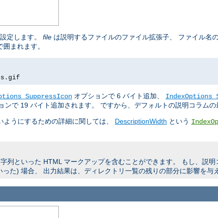
を設定します。
file
は説明するファイルのファイル拡張子、 ファイル名
 で囲まれます。
rs.gif
オプションで 6 バイト追加、
ptions SuppressIcon
IndexOptions 
ョンで 19 バイト追加されます。 ですから、デフォルトの説明コラムの最
よいようにするための詳細に関しては、
DescriptionWidth
という
IndexO
列といった HTML マークアップを含むことができます。 もし、説
いった) 場合、 出力結果は、ディレクトリ一覧の残りの部分に影響を与