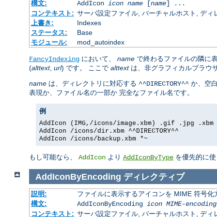
構文:
AddIcon
icon
name
[
name
] ...
コンテキスト:
サーバ設定ファイル, バーチャルホスト, ディレクトリ
上書き:
Indexes
ステータス:
Base
モジュール:
mod_autoindex
において、
name
で終わるファイルの隣に
FancyIndexing
(
alttext
,
url
) です。 ここで
alttext
は、非グラフィカルブラウ
name
は、ディレクトリに対応する
か、空
^^DIRECTORY^^
表現か、ファイル名の一部か 完全なファイル名です。
例
AddIcon (IMG,/icons/image.xbm) .gif .jpg .xbm
AddIcon /icons/dir.xbm ^^DIRECTORY^^
AddIcon /icons/backup.xbm *~
もし可能なら、
より
を優先的に使
AddIcon
AddIconByType
AddIconByEncoding
ディレクティブ
説明:
ファイルに表示するアイコンを MIME 符号
構文:
AddIconByEncoding
icon
MIME-encoding
コンテキスト:
サーバ設定ファイル, バーチャルホスト, ディレクトリ