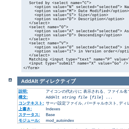
Sorted by <select name="C">
<option value="N" selected="selected"> Na
<option value="M"> Date Modified</option>
<option value="S"> Size</option>
<option value="D"> Description</option>
</select>
<select name="O">
<option value="A" selected="selected"> As
<option value="D"> Descending</option>
</select>
<select name="V">
<option value="0" selected="selected"> in
<option value="1"> in Version order</opti
</select>
Matching <input type="text" name="P" value=
<input type="submit" name="X" value="Go" />
</form>
AddAlt
ディレクティブ
説明:
アイコンの代わりに 表示される、ファイル名
構文:
AddAlt
string
file
[
file
] ...
コンテキスト:
サーバ設定ファイル, バーチャルホスト, ディレクトリ
上書き:
Indexes
ステータス:
Base
モジュール:
mod_autoindex