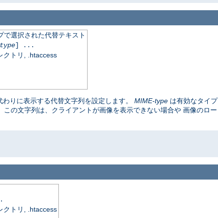
イプで選択された代替テキスト
type
] ...
, .htaccess
代わりに表示する代替文字列を設定します。
MIME-type
は有効なタイ
。 この文字列は、クライアントが画像を表示できない場合や 画像のロ
.
, .htaccess